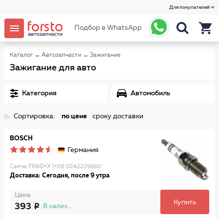
Для покупателей
Подбор в WhatsApp
Каталог
→
Автозапчасти
→
Зажигание
Зажигание для авто
Категория
Автомобиль
Сортировка:
по цене
сроку доставки
BOSCH
Германия
Свеча FR8D+X (+19) 0242229660
Доставка: Сегодня, после 9 утра
Цена
Купить
393
В наличии