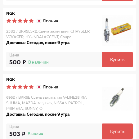
NGK
Япония
2382 / BKR5ES-11 Свеча зажигания CHRYSLER
VOYAGER, HYUNDAI ACCENT, Coupe
Доставка: Сегодня, после 9 утра
Цена
Купить
500
В наличии
NGK
Япония
6962 / BKR6E Свеча зажигания V-LINE28 KIA
SHUMA, MAZDA 323, 626, NISSAN PATROL,
PRIMERA, SUNNY, O
Доставка: Сегодня, после 9 утра
Цена
Купить
503
В наличии