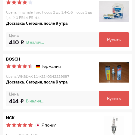
Свеча Finwhale Ford Focus 2 дв 1.4-1.6, Focus 1 дв
1,4-2,0 FS44 FS-44
Доставка: Сегодня, после 9 утра
Цена
Купить
410
В наличии
BOSCH
Германия
Свеча WR8D+X 1.1 (+22) 0242229687
Доставка: Сегодня, после 9 утра
Цена
Купить
414
В наличии
NGK
Япония