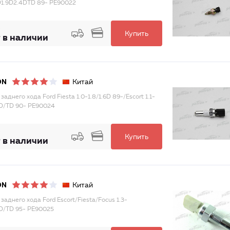
6D1.9D2.4DTD 89- PE90022
Купить
 в наличии
Китай
ON
заднего хода Ford Fiesta 1.0-1.8/1.6D 89-/Escort 1.1-
8D/TD 90- PE90024
Купить
 в наличии
Китай
ON
заднего хода Ford Escort/Fiesta/Focus 1.3-
8D/TD 95- PE90025