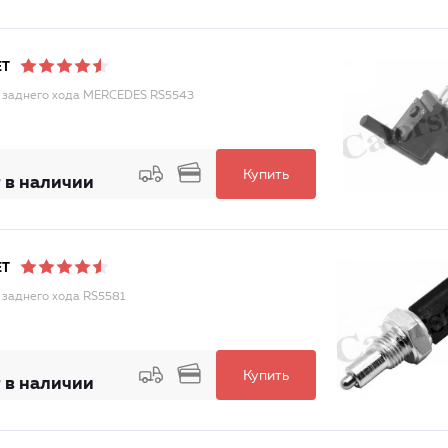
ET
 заднего хода MERCEDES RS5543
Купить
 в наличии
ET
 заднего хода RS5581
Купить
 в наличии