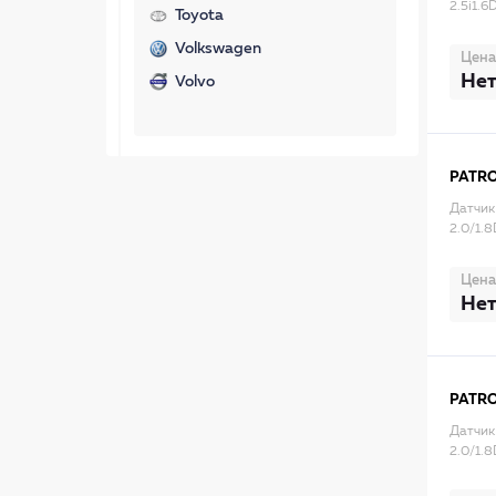
2.5i1.
Toyota
Volkswagen
Цена
Нет
Volvo
PATR
Датчик 
2.0/1.
Цена
Нет
PATR
Датчик 
2.0/1.