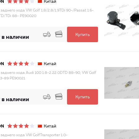
Китай
ON
заднего хода VW Golf 1.8/2.8/1.9TDi 90-/Passat 1.6-
9TD/TDi 88- PE90020
Купить
 в наличии
Китай
ON
 заднего хода Audi 100 1.8-2.22.0DTD 88-90, VW Golf
 83-89 PE90021
Купить
 в наличии
Китай
ON
 заднего хода VW GolfTransporter 1.0-