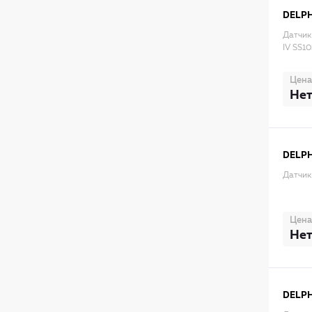
DELPH
Датчик
IV SS1
Цена
Нет
DELPH
Датчик
Цена
Нет
DELPH