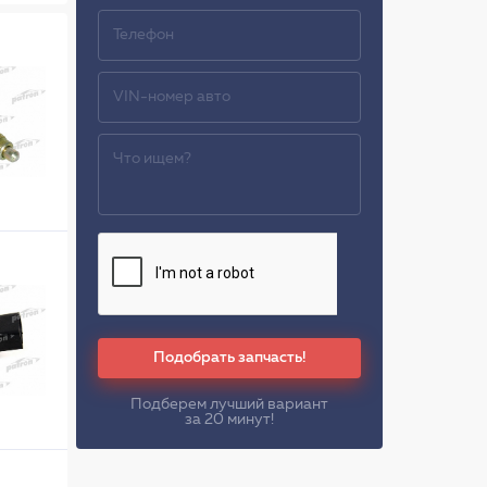
Подобрать запчасть!
Подберем лучший вариант
за 20 минут!