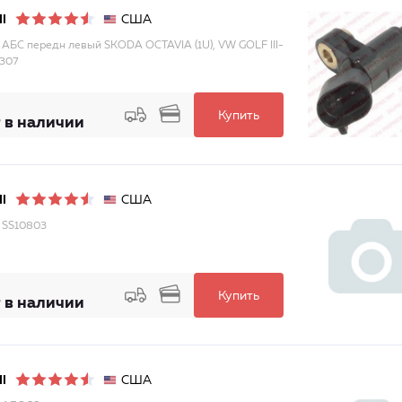
США
I
 АБС передн левый SKODA OCTAVIA (1U), VW GOLF III-
0307
Купить
 в наличии
США
I
 SS10803
Купить
 в наличии
США
I