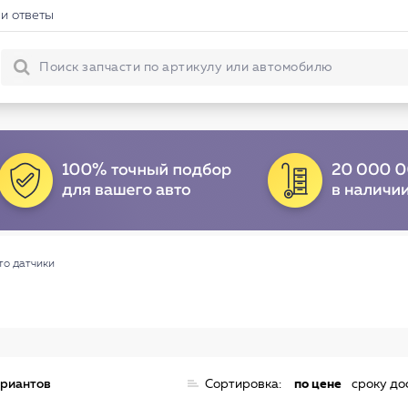
и ответы
то датчики
ариантов
Сортировка:
по цене
сроку до