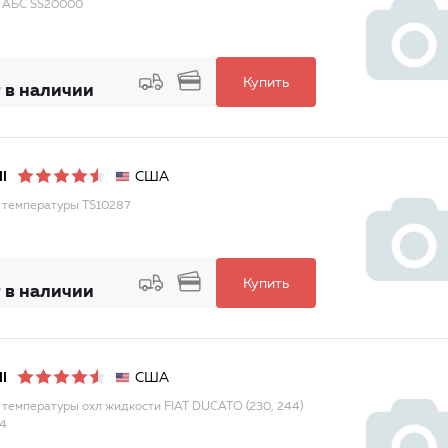
 АБС SS20000
Купить
 в наличии
США
I
 температуры TS10287
Купить
 в наличии
США
I
 температуры охл жидкости FIAT DUCATO (230, 244)
4