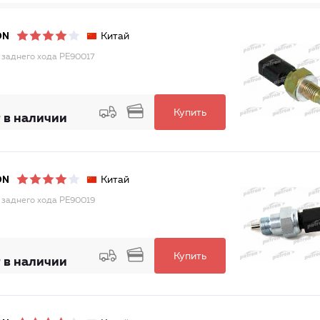
Китай
ON
 заднего хода PE90017
Купить
 в наличии
Китай
ON
 заднего хода PE90019
Купить
 в наличии