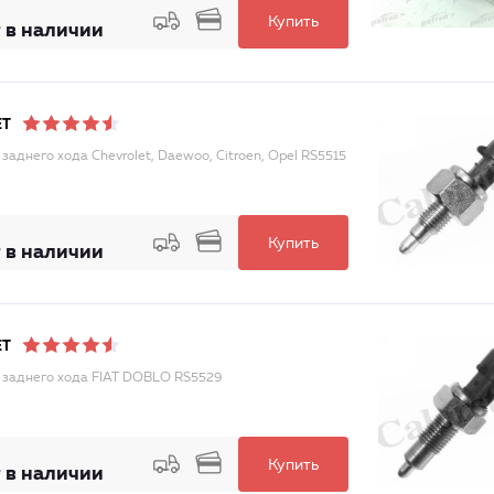
Купить
 в наличии
ET
 заднего хода Chevrolet, Daewoo, Citroen, Opel RS5515
Купить
 в наличии
ET
 заднего хода FIAT DOBLO RS5529
Купить
 в наличии