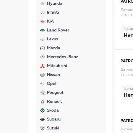
PATR
Hyundai
Датчик 
Infiniti
2.8/1.
KIA
Цена
Land Rover
Нет
Lexus
Mazda
Mercedes-Benz
PATR
Mitsubishi
Датчик
Nissan
1.01.3
Opel
Цена
Peugeot
Нет
Renault
Skoda
Subaru
PATR
Suzuki
Датчик