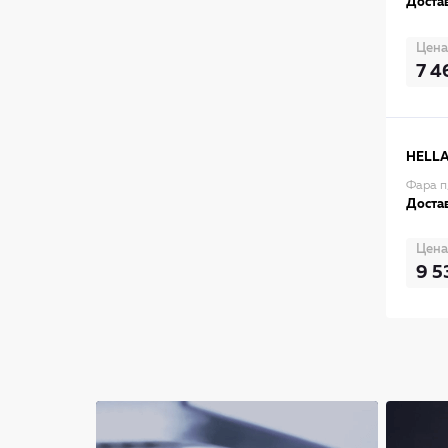
Достав
Цена
7 4
HELL
Фара п
Достав
Цена
9 5