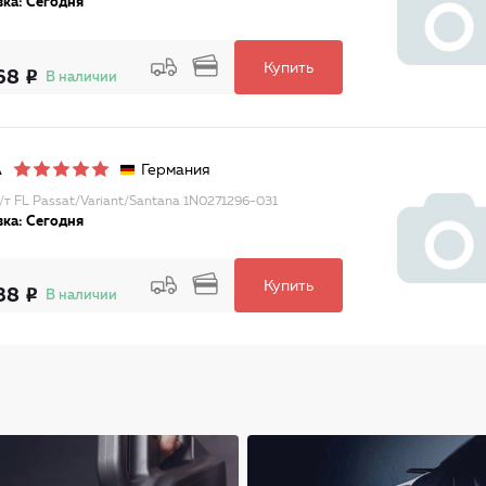
ка: Сегодня
Купить
68
В наличии
Германия
A
/т FL Passat/Variant/Santana 1N0271296-031
ка: Сегодня
Купить
38
В наличии