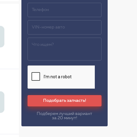
Подобрать запчасть!
Подберем лучший вариант
за 20 минут!