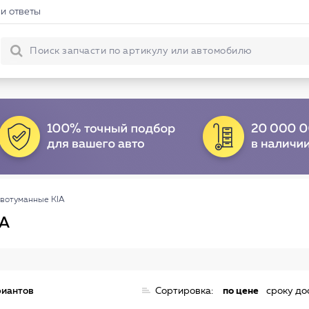
и ответы
вотуманные KIA
IA
риантов
Сортировка:
по цене
сроку до