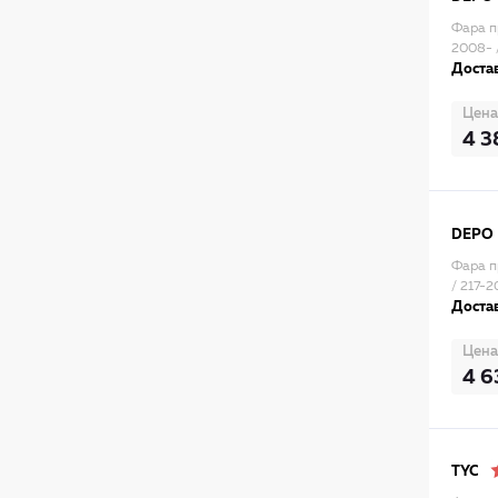
Фара 
2008- 
Достав
Цена
4 3
DEPO
Фара п
/ 217-
Достав
Цена
4 6
TYC