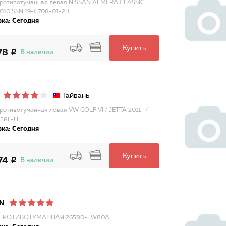
ротивотуманная левая NISSAN ALMERA CLASSIC
010 SSN 19-C708-01-2B
ка: Сегодня
Купить
78
В наличии
Тайвань
ротивотуманная левая VW GOLF VI / JETTA 2011- /
038L-UE
ка: Сегодня
Купить
74
В наличии
N
ПРОТИВОТУМАННАЯ 26580-EW80A