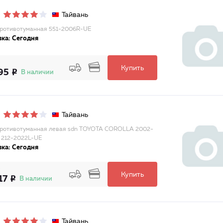
Тайвань
ротивотуманная 551-2006R-UE
ка: Сегодня
Купить
95
В наличии
Тайвань
ротивотуманная левая sdn TOYOTA COROLLA 2002-
/ 212-2022L-UE
ка: Сегодня
Купить
17
В наличии
Тайвань