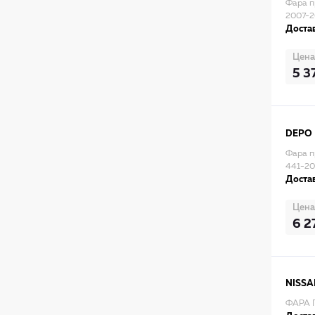
Фара п
2007-2
Достав
Цена
5 3
DEPO
Фара п
441-2
Достав
Цена
6 2
NISSA
ФАРА 