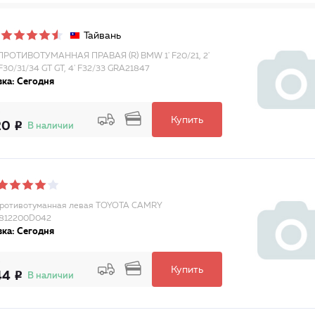
Тайвань
РОТИВОТУМАННАЯ ПРАВАЯ (R) BMW 1' F20/21, 2'
 F30/31/34 GT GT, 4' F32/33 GRA21847
ка: Сегодня
Купить
20
В наличии
ротивотуманная левая TOYOTA CAMRY
812200D042
ка: Сегодня
Купить
44
В наличии