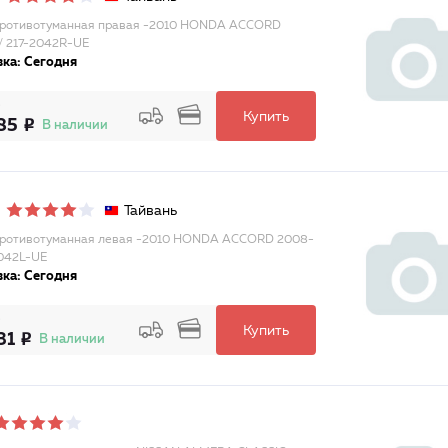
противотуманная правая -2010 HONDA ACCORD
/ 217-2042R-UE
ка: Сегодня
Купить
85
В наличии
Тайвань
ротивотуманная левая -2010 HONDA ACCORD 2008-
2042L-UE
ка: Сегодня
Купить
31
В наличии