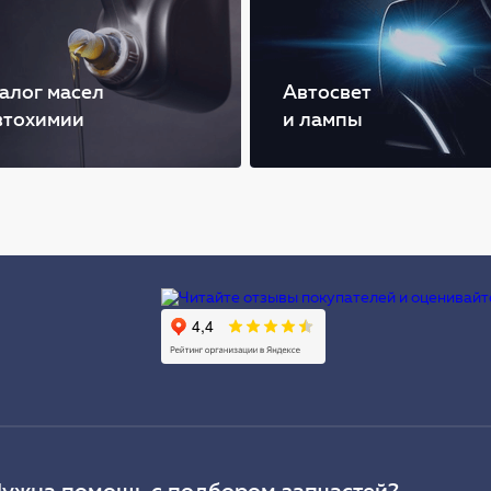
алог масел
Автосвет
втохимии
и лампы
Ы