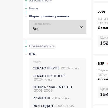
Автозапчасти
Кузов
ZZVF
Фары противотуманные
ФАРА П
F22, 3'
Производитель
Достав
Цена
1 5
Все автомобили
KIA
Модель
NSP
CERATO III КУПЕ
2013-по н.в.
Фара п
NSP04
CERATO III ХЭТЧБЕК
2013-по н.в.
Достав
OPTIMA / MAGENTIS GD
Цена
2001-2005
1 5
PICANTO II
2011-по н.в.
RIO I СЕДАН
2000-2005