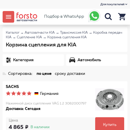
Для покупателей
Подбор в WhatsApp
Каталог
→
Автозапчасти KIA
→
Трансмиссия KIA
→
Коробка передач
KIA
→
Сцепление KIA
→
Корзина сцепления KIA
Корзина сцепления для KIA
Категория
Автомобиль
Сортировка:
по цене
сроку доставки
SACHS
Германия
Нажимной диск сцепления VAG 1.2 3082000797
Доставка: Сегодня
Цена
Купить
4 865
В наличии