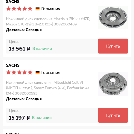
SACHS
Германия
Нажимной диск сцепления Mazda 3 (BK) 2.0MZR,
Mazda 5 (CR19) 1.8-2.0 (03-) 3082000469
Доставка: Сегодня
Цена
Купить
13 561
В наличии
SACHS
Германия
Нажимной диск сцепления Mitsubishi Colt VI
(МКПП 6-ступ.), Smart Fortwo (451), Forfour (454)
(04-) 3082000595
Доставка: Сегодня
Цена
Купить
15 197
В наличии