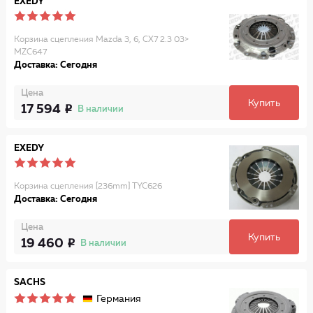
EXEDY
Корзина сцепления Mazda 3, 6, CX7 2.3 03>
MZC647
Доставка: Сегодня
Цена
Купить
17 594
В наличии
EXEDY
Корзина сцепления [236mm] TYC626
Доставка: Сегодня
Цена
Купить
19 460
В наличии
SACHS
Германия