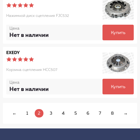
Нажимной диск сцепления FJC532
Цена
Купить
Нет в наличии
EXEDY
Корзина сцепления HCC507
Цена
Купить
Нет в наличии
←
1
2
3
4
5
6
7
8
→