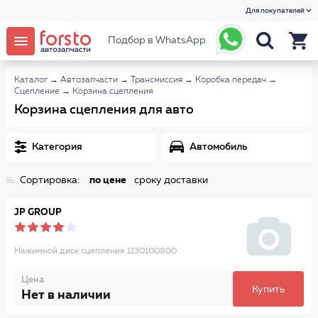
Для покупателей
Подбор в WhatsApp
Каталог
→
Автозапчасти
→
Трансмиссия
→
Коробка передач
→
Сцепление
→
Корзина сцепления
Корзина сцепления для авто
Категория
Автомобиль
Сортировка:
по цене
сроку доставки
JP GROUP
Нажимной диск сцепления 1130100800
Цена
Купить
Нет в наличии