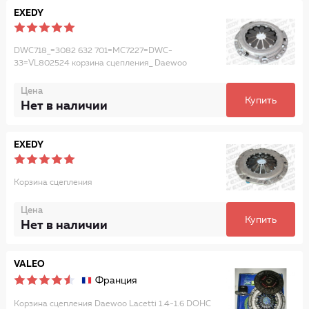
EXEDY
DWC718_=3082 632 701=MC7227=DWC-
33=VL802524 корзина сцепления_ Daewoo
Цена
Купить
Нет в наличии
EXEDY
Корзина сцепления
Цена
Купить
Нет в наличии
VALEO
Франция
Корзина сцепления Daewoo Lacetti 1.4-1.6 DOHC