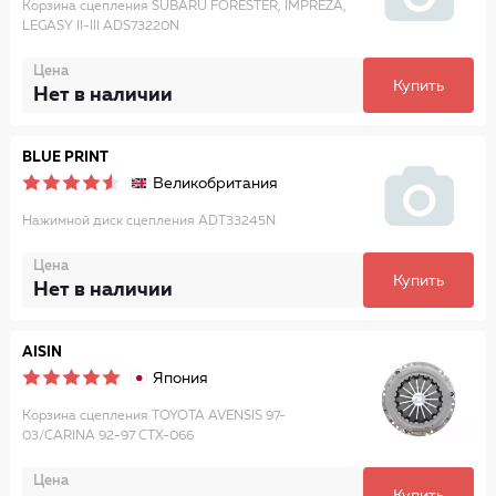
Корзина сцепления SUBARU FORESTER, IMPREZA,
LEGASY II-III ADS73220N
Цена
Купить
Нет в наличии
BLUE PRINT
Великобритания
Нажимной диск сцепления ADT33245N
Цена
Купить
Нет в наличии
AISIN
Япония
Корзина сцепления TOYOTA AVENSIS 97-
03/CARINA 92-97 CTX-066
Цена