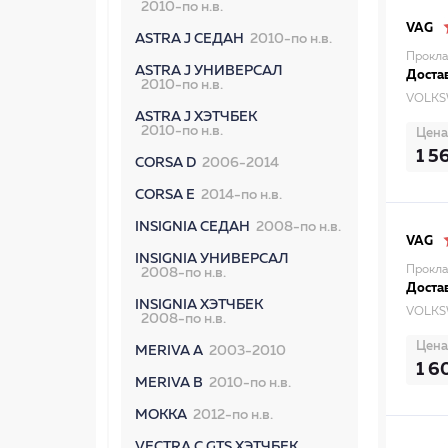
2010-по н.в.
VAG
ASTRA J СЕДАН
2010-по н.в.
Прокла
ASTRA J УНИВЕРСАЛ
Достав
2010-по н.в.
VOLKS
ASTRA J ХЭТЧБЕК
2010-по н.в.
Цена
1 5
CORSA D
2006-2014
CORSA E
2014-по н.в.
INSIGNIA СЕДАН
2008-по н.в.
VAG
INSIGNIA УНИВЕРСАЛ
Прокла
2008-по н.в.
Достав
INSIGNIA ХЭТЧБЕК
VOLKS
2008-по н.в.
Цена
MERIVA A
2003-2010
1 6
MERIVA B
2010-по н.в.
MOKKA
2012-по н.в.
VECTRA C GTS ХЭТЧБЕК