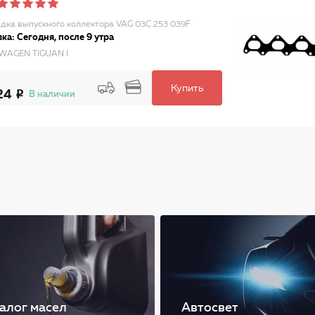
дка выпускного коллектора VAG 03C 253 039F
ка: Сегодня, после 9 утра
WAGEN TIGUAN I
Купить
24
В наличии
алог масел
Автосвет