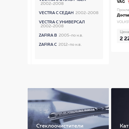
VAG
2002-2008
Прокла
VECTRA C СЕДАН
2002-2008
Достав
VECTRA C УНИВЕРСАЛ
VOLKS
2002-2008
Цена
ZAFIRA B
2005-по н.в.
2 2
ZAFIRA C
2012-по н.в.
Стеклоочистители
Кат