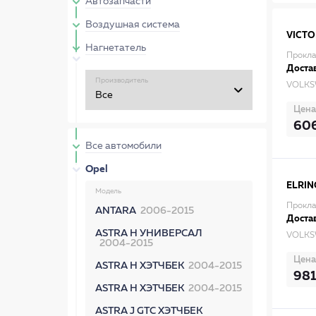
Автозапчасти
Воздушная система
VICTO
Нагнетатель
Прокла
Достав
Производитель
VOLKS
Цена
60
Все автомобили
Opel
ELRIN
Модель
Прокла
ANTARA
2006-2015
Достав
ASTRA H УНИВЕРСАЛ
VOLKS
2004-2015
Цена
ASTRA H ХЭТЧБЕК
2004-2015
981
ASTRA H ХЭТЧБЕК
2004-2015
ASTRA J GTC ХЭТЧБЕК