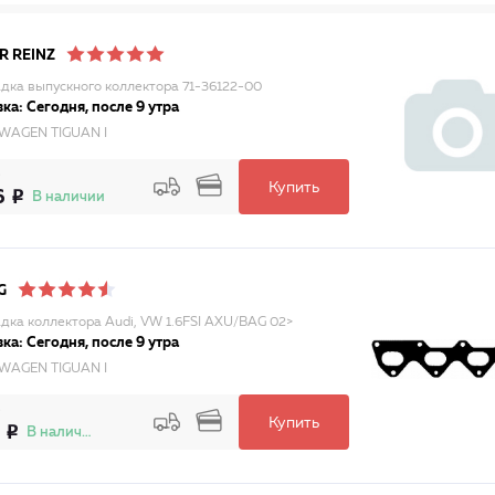
R REINZ
дка выпускного коллектора 71-36122-00
ка: Сегодня, после 9 утра
WAGEN TIGUAN I
Купить
6
В наличии
G
дка коллектора Audi, VW 1.6FSI AXU/BAG 02>
ка: Сегодня, после 9 утра
WAGEN TIGUAN I
Купить
В наличии