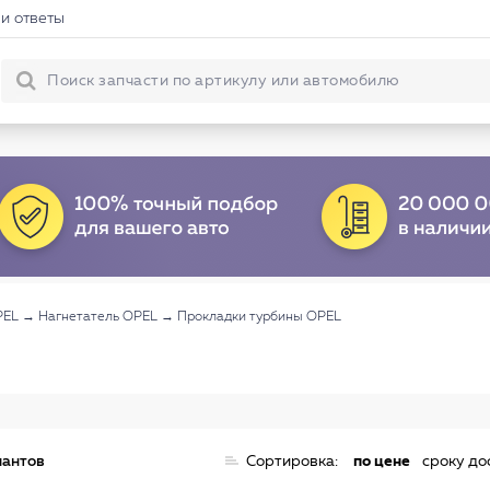
и ответы
PEL
→
Нагнетатель OPEL
→
Прокладки турбины OPEL
иантов
Сортировка:
по цене
сроку до