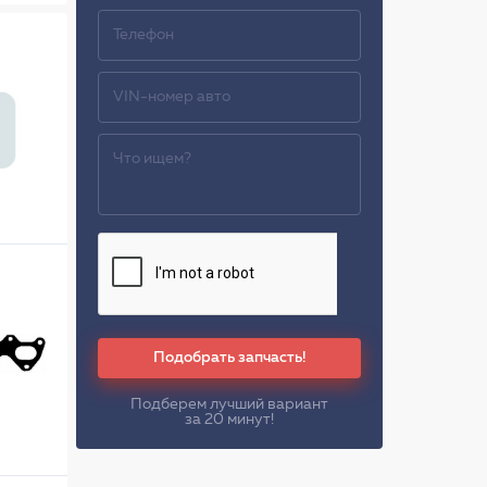
Подобрать запчасть!
Подберем лучший вариант
за 20 минут!