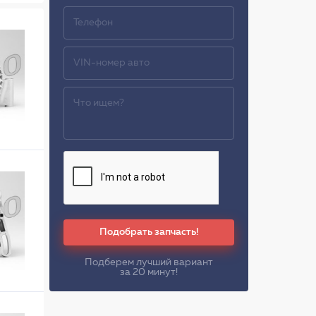
Подобрать запчасть!
Подберем лучший вариант
за 20 минут!