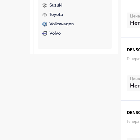
Suzuki
Toyota
Цена
Нет
Volkswagen
Volvo
DENS
Генера
Цена
Нет
DENS
Генера