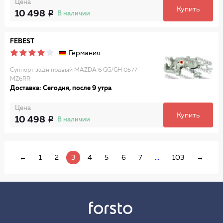
Цена
Купить
10 498
В наличии
FEBEST
Германия
Суппорт задн правый MAZDA 6 GG/GH 0577-
MZ6RR
Доставка: Сегодня, после 9 утра
Цена
Купить
10 498
В наличии
←
1
2
3
4
5
6
7
...
103
→