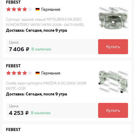
FEBEST
Германия
Суппорт задний левый MITSUBISHI PAJERO
IV/MONTERO V87W/V97W 2006- 0477-V97RL
Доставка: Сегодня, после 9 утра
Цена
Купить
7 406
В наличии
FEBEST
Германия
Скоба задн суппорта MAZDA 6 GG 2002-2008
0577C-GGR
Доставка: Сегодня, после 9 утра
Цена
Купить
4 253
В наличии
FEBEST