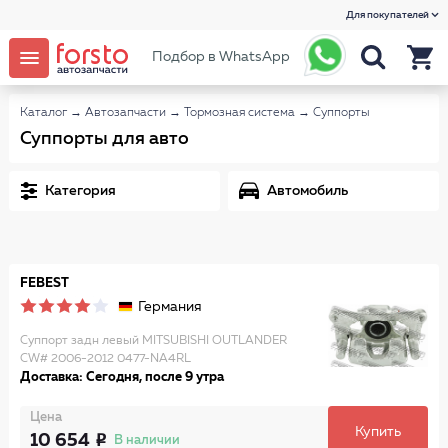
Для покупателей
Подбор в WhatsApp
Каталог
→
Автозапчасти
→
Тормозная система
→
Суппорты
Суппорты для авто
Категория
Автомобиль
FEBEST
Германия
Суппорт задн левый MITSUBISHI OUTLANDER
CW# 2006-2012 0477-NA4RL
Доставка: Сегодня, после 9 утра
Цена
Купить
10 654
В наличии