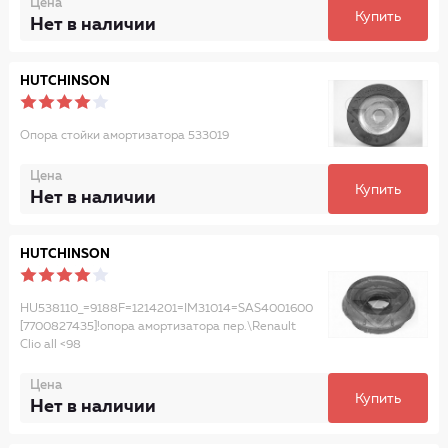
Цена
Купить
Нет в наличии
HUTCHINSON
Опора стойки амортизатора 533019
Цена
Купить
Нет в наличии
HUTCHINSON
HU538110_=9188F=1214201=IM31014=SAS4001600
[7700827435]!опора амортизатора пер.\Renault
Clio all <98
Цена
Купить
Нет в наличии