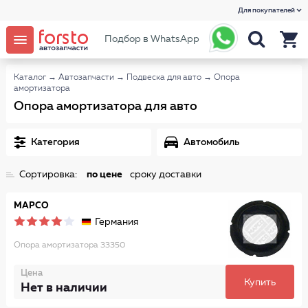
Для покупателей
Подбор в WhatsApp
Каталог
→
Автозапчасти
→
Подвеска для авто
→
Опора
амортизатора
Опора амортизатора для авто
Категория
Автомобиль
Сортировка:
по цене
сроку доставки
MAPCO
Германия
Опора амортизатора 33350
Цена
Купить
Нет в наличии