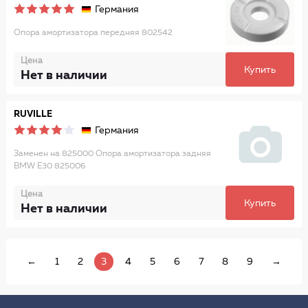
Германия
Опора амортизатора передняя 802542
Цена
Купить
Нет в наличии
RUVILLE
Германия
Заменен на 825000 Опора амортизатора задняя
BMW E30 825006
Цена
Купить
Нет в наличии
←
1
2
3
4
5
6
7
8
9
→