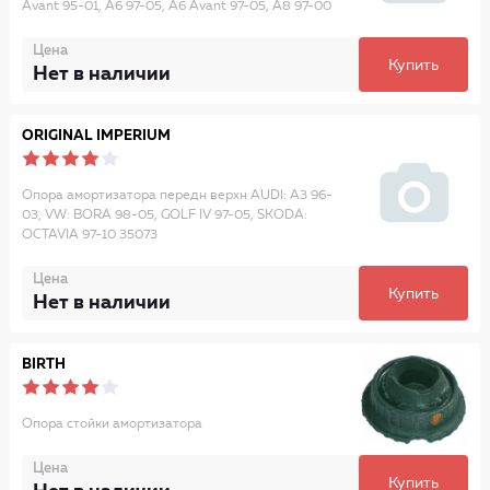
Avant 95-01, A6 97-05, A6 Avant 97-05, A8 97-00
Цена
Купить
Нет в наличии
ORIGINAL IMPERIUM
Опора амортизатора передн верхн AUDI: A3 96-
03, VW: BORA 98-05, GOLF IV 97-05, SKODA:
OCTAVIA 97-10 35073
Цена
Купить
Нет в наличии
BIRTH
Опора стойки амортизатора
Цена
Купить