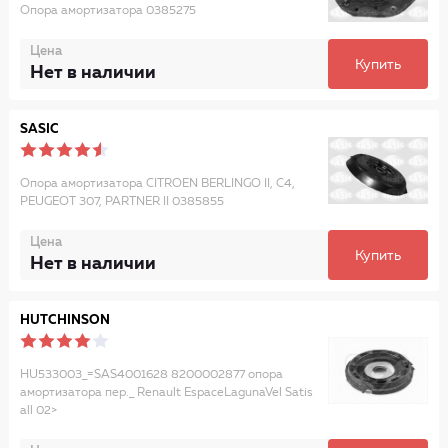
Опора амортизатора 0385275
Цена
Купить
Нет в наличии
SASIC
Опора амортизатора CITROEN BERLINGO II, C4,
PEUGEOT 307, PARTNER II 0385855
Цена
Купить
Нет в наличии
HUTCHINSON
HU533003_=SAS4001628 8200002877 опора
амортизатора пер._ Renault EspaceLagunaVel Satis
all 02>