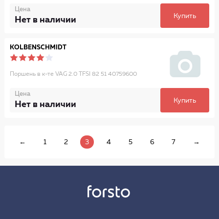
Цена
Купить
Нет в наличии
KOLBENSCHMIDT
Поршень в к-те VAG 2.0 TFSI 82 51 40759600
Цена
Купить
Нет в наличии
←
1
2
3
4
5
6
7
→