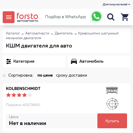
Для покупателей
Подбор в WhatsApp
Каталог
→
Автозапчасти
→
Двигатель
→
Кривошипно шатунный
механизм двигателя
КШМ двигателя для авто
Категория
Автомобиль
Сортировка:
по цене
сроку доставки
KOLBENSCHMIDT
Поршень 40273600
Цена
Купить
Нет в наличии