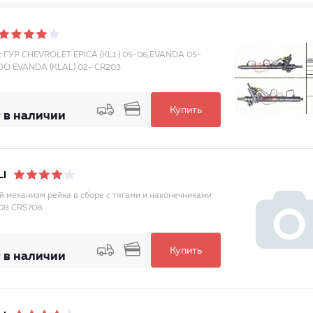
с ГУР CHEVROLET EPICA (KL1 ) 05-06,EVANDA 05-
O EVANDA (KLAL) 02- CR203
Купить
 в наличии
LI
й механизм рейка в сборе с тягами и наконечниками
08 CRS708
Купить
 в наличии