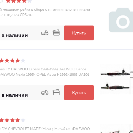
LI
й механизм рейка в сборе с тягами и наконечниками
12,1118,2170 CRS710
Купить
 в наличии
без ГУ DAEWOO Espero 1991-1999,DAEWOO Lanos
DAEWOO Nexia 1995-,OPEL Astra F 1992-1998 DA101
Купить
 в наличии
с Г/У CHEVROLET MATIZ (M200, M250) 05-;DAEWOO