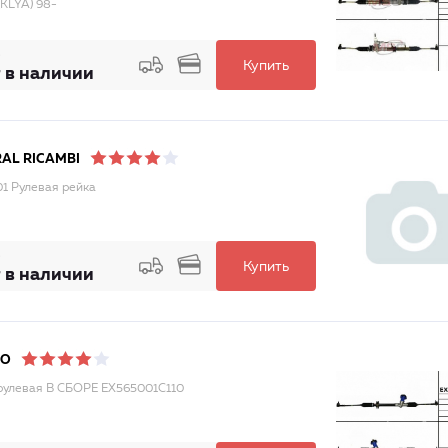
(KLYA) 98-
Купить
 в наличии
AL RICAMBI
 Рулевая рейка
Купить
 в наличии
DO
рулевая В СБОРЕ EX565001C110