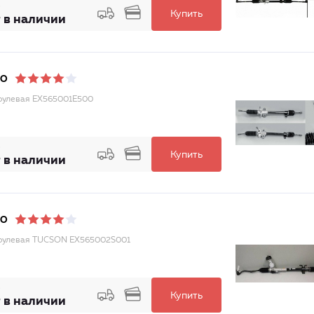
Купить
 в наличии
DO
рулевая EX565001E500
Купить
 в наличии
DO
рулевая TUCSON EX565002S001
Купить
 в наличии