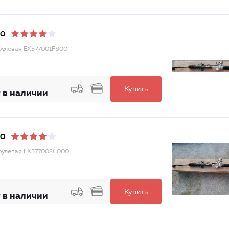
DO
рулевая EX577001F800
Купить
 в наличии
DO
рулевая EX577002C000
Купить
 в наличии