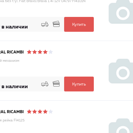
ка без г/у\ Fiat Bravo/Brava 1.4i 12V 04/97 FI4101N
Купить
 в наличии
AL RICAMBI
й механизм
Купить
 в наличии
AL RICAMBI
я рейка FI4125