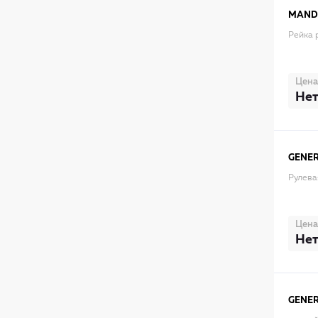
MAN
Рейка 
Цена
Нет
GENER
Рулева
Цена
Нет
GENER