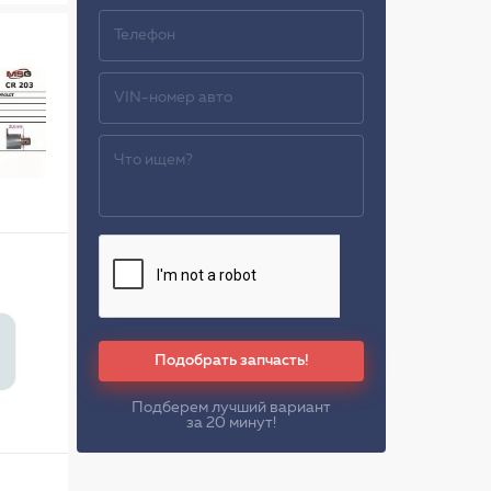
Подобрать запчасть!
Подберем лучший вариант
за 20 минут!