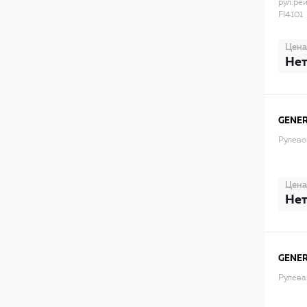
рул.рей
FI4101
Цена
Нет
GENER
Рулево
Цена
Нет
GENER
Рулева