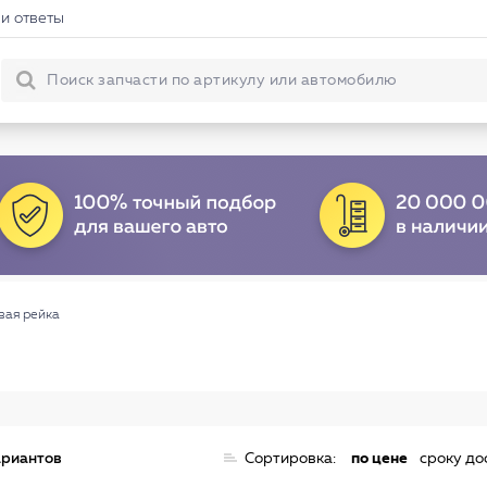
и ответы
вая рейка
ариантов
Сортировка:
по цене
сроку до