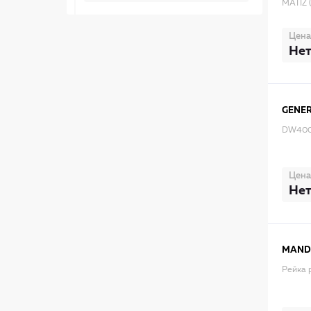
MATIZ 
Цена
Нет
GENER
DW4001
Цена
Нет
MAN
Рейка 