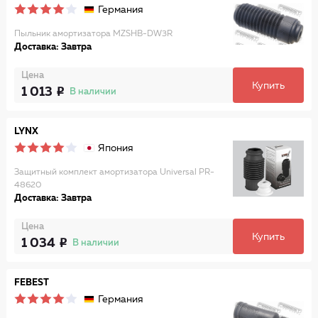
Германия
Пыльник амортизатора MZSHB-DW3R
Доставка: Завтра
Цена
Купить
1 013
В наличии
LYNX
Япония
Защитный комплект амортизатора Universal PR-
48620
Доставка: Завтра
Цена
Купить
1 034
В наличии
FEBEST
Германия