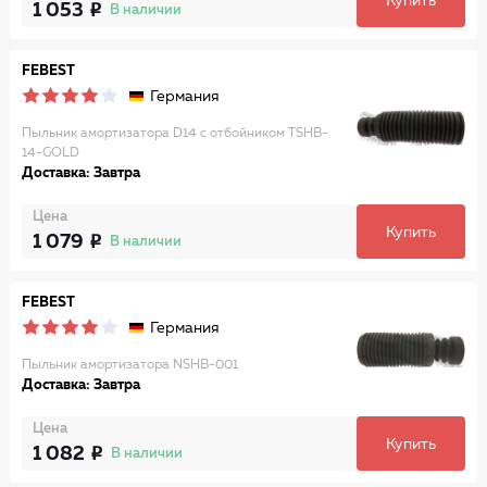
Купить
1 053
В наличии
FEBEST
Германия
Пыльник амортизатора D14 с отбойником TSHB-
14-GOLD
Доставка: Завтра
Цена
Купить
1 079
В наличии
FEBEST
Германия
Пыльник амортизатора NSHB-001
Доставка: Завтра
Цена
Купить
1 082
В наличии