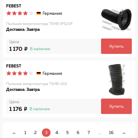
FEBEST
Германия
Пыльник амортизатора TSHB-IPS20F
Доставка: Завтра
Цена
Купить
1 170
В наличии
FEBEST
Германия
Пыльник амортизатора TSHB-001
Доставка: Завтра
Цена
Купить
1 176
В наличии
←
1
2
3
4
5
6
7
...
16
→