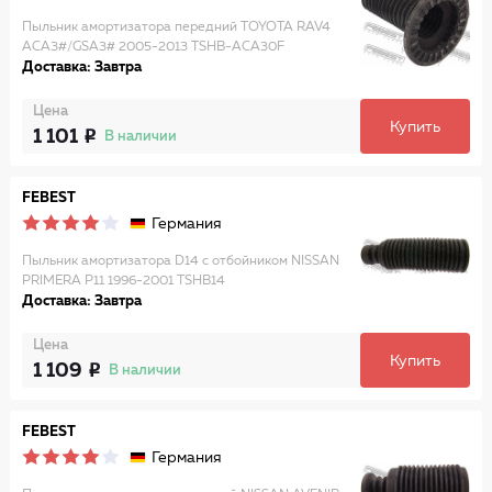
Пыльник амортизатора передний TOYOTA RAV4
ACA3#/GSA3# 2005-2013 TSHB-ACA30F
Доставка: Завтра
Цена
Купить
1 101
В наличии
FEBEST
Германия
Пыльник амортизатора D14 с отбойником NISSAN
PRIMERA P11 1996-2001 TSHB14
Доставка: Завтра
Цена
Купить
1 109
В наличии
FEBEST
Германия