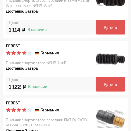
Пыльник амортизатора передний NISSAN AVENIR
W11 1998-2005 NSHB-W11F
Доставка: Завтра
Цена
Купить
1 114
В наличии
FEBEST
Германия
Пыльник амортизатора NSHB-N16F
Доставка: Завтра
Цена
Купить
1 122
В наличии
FEBEST
Германия
Пыльник амортизатора передний FIAT DUCATO
RUSSIA 2008- FTSHB-001
Доставка: Завтра