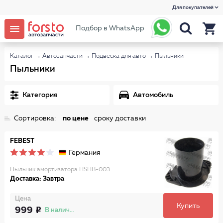
Для покупателей
Подбор в WhatsApp
Каталог
→
Автозапчасти
→
Подвеска для авто
→
Пыльники
Пыльники
Категория
Автомобиль
Сортировка:
по цене
сроку доставки
FEBEST
Германия
Пыльник амортизатора HSHB-003
Доставка: Завтра
Цена
Купить
999
В наличии