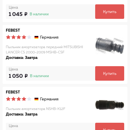
Цена
Купить
1 045
В наличии
FEBEST
Германия
Пыльник амортизатора передний MITSUBISHI
LANCER CS 2000-2009 MSHB-CSF
Доставка: Завтра
Цена
Купить
1 050
В наличии
FEBEST
Германия
Пыльник амортизатора NSHB-K12F
Доставка: Завтра
Цена