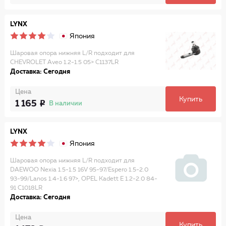
LYNX
Япония
Шаровая опора нижняя L/R подходит для
CHEVROLET Aveo 1.2-1.5 05> C1137LR
Доставка: Сегодня
Цена
Купить
1 165
В наличии
LYNX
Япония
Шаровая опора нижняя L/R подходит для
DAEWOO Nexia 1.5-1.5 16V 95-97/Espero 1.5-2.0
93-99/Lanos 1.4-1.6 97>, OPEL Kadett E 1.2-2.0 84-
91 C1018LR
Доставка: Сегодня
Цена
Купить