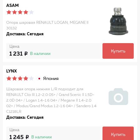
ASAM
Опора шаровая RENAULT LOGAN, MEGANE II
30132
Доставка: Сегодня
Цена
Купить
1 231
В наличии
LYNX
Япония
Шаровая опора нижняя L/R подходит для
RENAULT Clio III 1.2-2.0 05> / Grand Scenic II 1.5D-
2.0D 04> / Logan 1.4-1.6 04> / Megane II 1.4-2.0
02> / Modus/Grand Modus 1.2-1.6 04> / Sandero 1.4
C1218LR
Доставка: Сегодня
Цена
Купить
1 245
В наличии