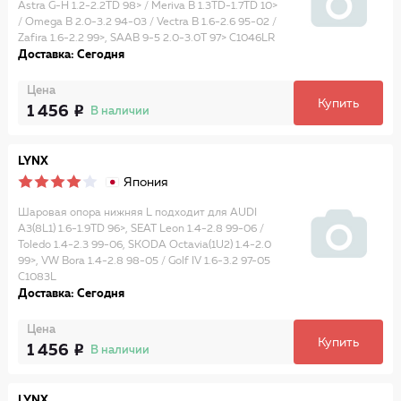
Astra G-H 1.2-2.2TD 98> / Meriva B 1.3TD-1.7TD 10>
/ Omega B 2.0-3.2 94-03 / Vectra B 1.6-2.6 95-02 /
Zafira 1.6-2.2 99>, SAAB 9-5 2.0-3.0T 97> C1046LR
Доставка: Сегодня
Цена
Купить
1 456
В наличии
LYNX
Япония
Шаровая опора нижняя L подходит для AUDI
A3(8L1) 1.6-1.9TD 96>, SEAT Leon 1.4-2.8 99-06 /
Toledo 1.4-2.3 99-06, SKODA Octavia(1U2) 1.4-2.0
99>, VW Bora 1.4-2.8 98-05 / Golf IV 1.6-3.2 97-05
C1083L
Доставка: Сегодня
Цена
Купить
1 456
В наличии
LYNX