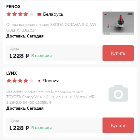
FENOX
Беларусь
Опора шаровая правая SKODA OCTAVIA (1U), VW
GOLF IV BJ12024
Доставка: Сегодня
Цена
Купить
1 228
В наличии
LYNX
Япония
Шаровая опора нижняя L/R подходит для
TOYOTA Camry(V10/20) 1.8-2.5 83-91 / Vista / MR-
2 1.6-2.0 84-00 C1055LR
Доставка: Сегодня
Цена
Купить
1 228
В наличии