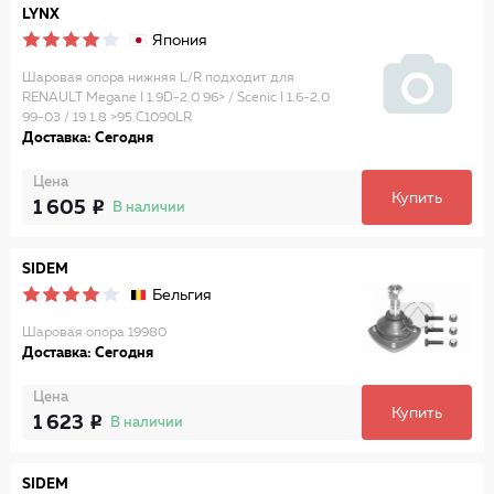
LYNX
Япония
Шаровая опора нижняя L/R подходит для
RENAULT Megane I 1.9D-2.0 96> / Scenic I 1.6-2.0
99-03 / 19 1.8 >95 C1090LR
Доставка: Сегодня
Цена
Купить
1 605
В наличии
SIDEM
Бельгия
Шаровая опора 19980
Доставка: Сегодня
Цена
Купить
1 623
В наличии
SIDEM