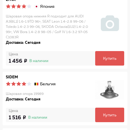
Япония
Шаровая опора нижняя R подходит для AUDI
A3(8L1) 1.6-1.9TD 96>, SEAT Leon 1.4-2.8 99-06 /
Toledo 1.4-2.3 99-06, SKODA Octavia(1U2) 1.4-2.0
99>, VW Bora 1.4-2.8 98-05 / Golf IV 1.6-3.2 97-05
C1083R
Доставка: Сегодня
Цена
Купить
1 456
В наличии
SIDEM
Бельгия
Шаровая опора 19989
Доставка: Сегодня
Цена
Купить
1 516
В наличии