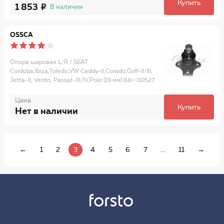
Купить
1 853
В наличии
OSSCA
Опора шаровая L/R / SEAT
Cordoba,Ibiza,Toledo;VW Caddy-II,Corado,Golf-II/III,
Jetta-II, Vento, Passat-III/IV,Polo (19 мм) 88~ 00527
Цена
Купить
Нет в наличии
←
1
2
3
4
5
6
7
...
11
→