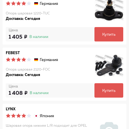
Германия
Опора шаровая 1220-TUC
Доставка: Сегодня
Цена
Купить
1 405
В наличии
FEBEST
Германия
Опора шаровая 2120-FOC
Доставка: Сегодня
Цена
Купить
1 408
В наличии
LYNX
Япония
Шаровая опора нижняя L/R подходит для OPEL