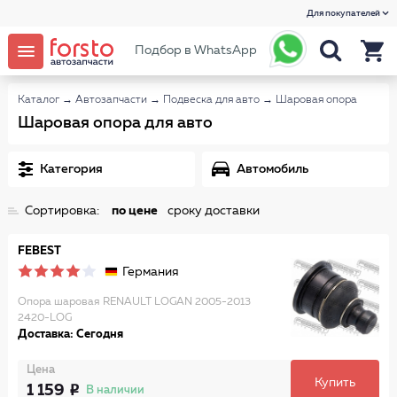
Для покупателей
Подбор в WhatsApp
Каталог
→
Автозапчасти
→
Подвеска для авто
→
Шаровая опора
Шаровая опора для авто
Категория
Автомобиль
Сортировка:
по цене
сроку доставки
FEBEST
Германия
Опора шаровая RENAULT LOGAN 2005-2013
2420-LOG
Доставка: Сегодня
Цена
Купить
1 159
В наличии