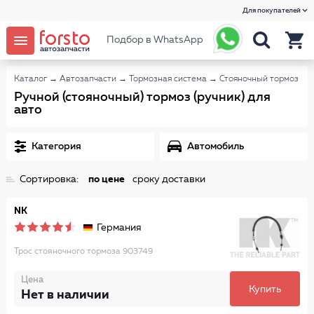
Для покупателей
Подбор в WhatsApp
Каталог
→
Автозапчасти
→
Тормозная система
→
Стояночный тормоз
Ручной (стояночный) тормоз (ручник) для
авто
Категория
Автомобиль
Сортировка:
по цене
сроку доставки
NK
Германия
Трос стояночного тормоза 903749
Цена
Купить
Нет в наличии