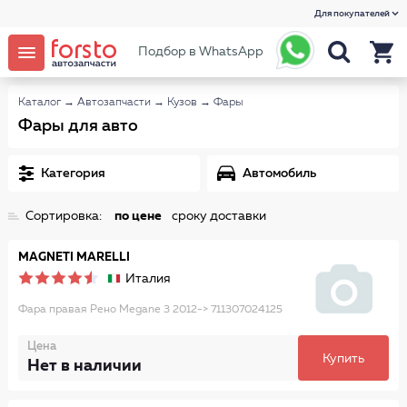
Для покупателей
Подбор в WhatsApp
Каталог
→
Автозапчасти
→
Кузов
→
Фары
Фары для авто
Категория
Автомобиль
Сортировка:
по цене
сроку доставки
MAGNETI MARELLI
Италия
Фара правая Рено Megane 3 2012-> 711307024125
Цена
Купить
Нет в наличии