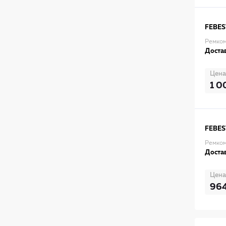
FEBES
Ремком
Достав
Цена
1 0
FEBES
Ремком
Достав
Цена
96