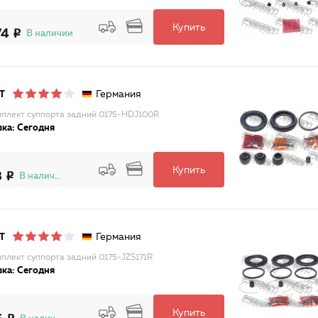
Купить
74
В наличии
Германия
T
плект суппорта задний 0175-HDJ100R
ка: Сегодня
Купить
8
В наличии
Германия
T
плект суппорта задний 0175-JZS171R
ка: Сегодня
Купить