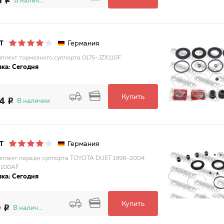
6
В наличии
Германия
T
плект тормозного суппорта 0175-JZX110F
ка: Сегодня
Купить
14
В наличии
Германия
T
плект передн суппорта TOYOTA DUET 1998-2004
M100AF
ка: Сегодня
Купить
9
В наличии