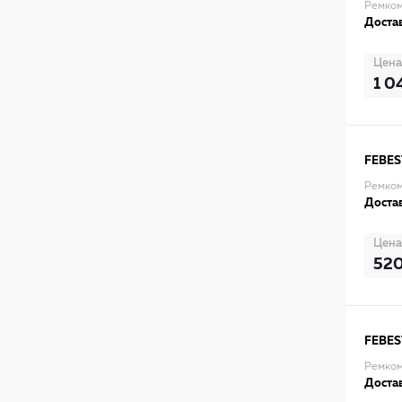
Ремком
Достав
Цена
1 0
FEBES
Ремком
Достав
Цена
52
FEBES
Ремком
Достав