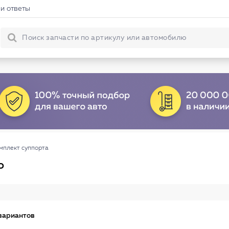
и ответы
мплект суппорта
о
вариантов