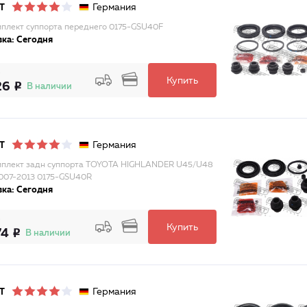
Германия
T
плект суппорта переднего 0175-GSU40F
ка: Сегодня
Купить
26
В наличии
Германия
T
плект задн суппорта TOYOTA HIGHLANDER U45/U48
007-2013 0175-GSU40R
ка: Сегодня
Купить
74
В наличии
Германия
T