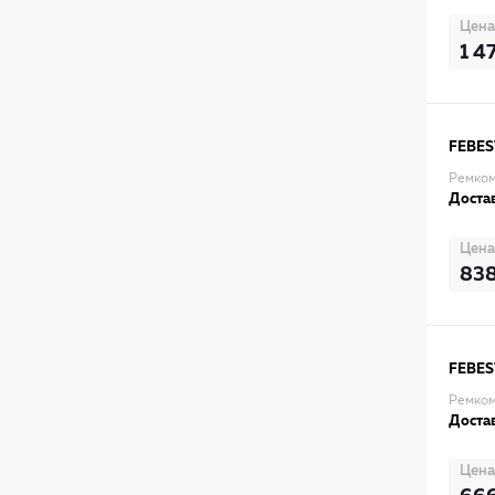
Цена
1 4
FEBES
Ремком
Достав
Цена
83
FEBES
Ремком
Достав
Цена