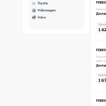
FEBES
Toyota
Ремком
Volkswagen
Достав
Volvo
Цена
1 4
FEBES
Ремком
4WD 2
Достав
Цена
1 6
FEBES