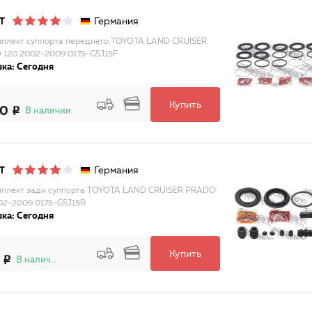
Германия
T
плект суппорта переднего TOYOTA LAND CRUISER
120 2002-2009 0175-GSJ15F
ка: Сегодня
Купить
10
В наличии
Германия
T
плект задн суппорта TOYOTA LAND CRUISER PRADO
02-2009 0175-GSJ15R
ка: Сегодня
Купить
В наличии