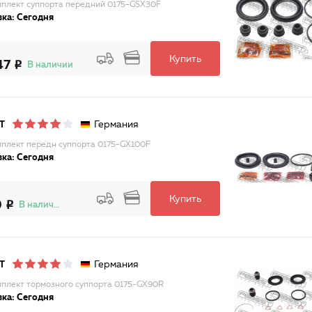
плект суппорта передний 0175-GSX30F
ка: Сегодня
Купить
47
В наличии
Германия
T
плект передн суппорта 0175-GX100F
ка: Сегодня
Купить
0
В наличии
Германия
T
плект тормозного суппорта 0175-GX90R
ка: Сегодня