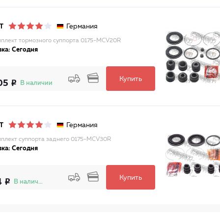
Германия
T
плект тормозного суппорта 0175-MCV20R
ка: Сегодня
Купить
05
В наличии
Германия
T
плект суппорта заднего 0175-MCV30R
ка: Сегодня
Купить
4
В наличии