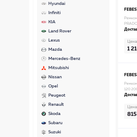
Hyundai
FEBES
Infiniti
Ремком
KIA
PRADO 
Достав
Land Rover
Lexus
Цена
1 2
Mazda
Mercedes-Benz
Mitsubishi
FEBES
Nissan
Ремком
Opel
120 20
Достав
Peugeot
Renault
Цена
815
Skoda
Subaru
Suzuki