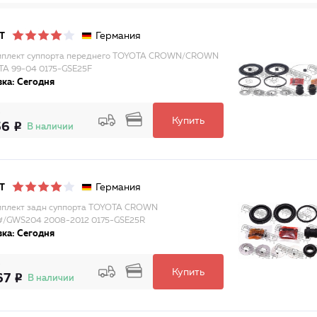
Германия
T
мплект суппорта переднего TOYOTA CROWN/CROWN
A 99-04 0175-GSE25F
ка: Сегодня
Купить
56
В наличии
Германия
T
плект задн суппорта TOYOTA CROWN
#/GWS204 2008-2012 0175-GSE25R
ка: Сегодня
Купить
67
В наличии