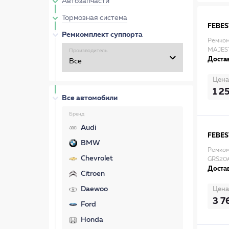
Автозапчасти
Тормозная система
FEBES
Ремкомплект суппорта
Ремко
MAJEST
Производитель
Достав
Цена
1 2
Все автомобили
Бренд
Audi
FEBES
BMW
Ремком
Chevrolet
GRS20
Достав
Citroen
Daewoo
Цена
3 7
Ford
Honda