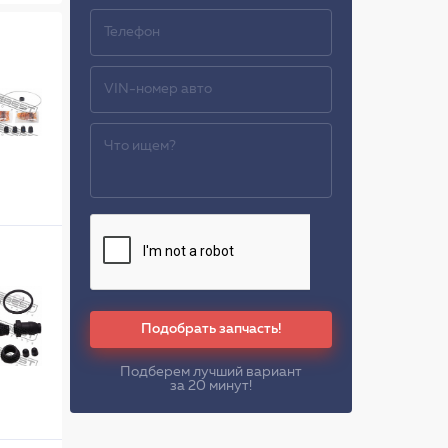
Подобрать запчасть!
Подберем лучший вариант
за 20 минут!