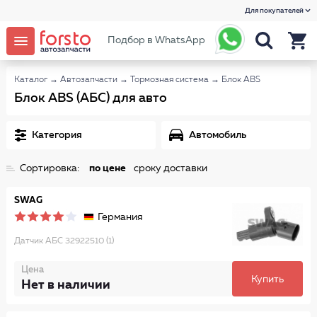
Для покупателей
Подбор в WhatsApp
Каталог
→
Автозапчасти
→
Тормозная система
→
Блок ABS
Блок ABS (АБС) для авто
Категория
Автомобиль
Сортировка:
по цене
сроку доставки
SWAG
Германия
Датчик АБС 32922510 (1)
Цена
Купить
Нет в наличии