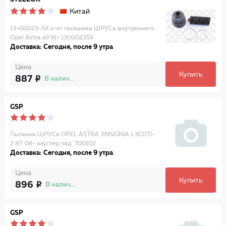
Китай
13-00023-SX к-кт пыльника ШРУСа внутреннего
Opel Astra all 91> 1300023SX
Доставка: Сегодня, после 9 утра
Цена
Купить
887
В наличии
GSP
Пыльник ШРУСа OPEL ASTRA JINSIGNIA 1.3CDTI-
2.8T 08- нар.пер.зад. 700102
Доставка: Сегодня, после 9 утра
Цена
Купить
896
В наличии
GSP