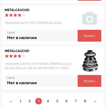
METALCAUCHO
ПЫЛЬНИК ШРУС РЕЗ CITROEN AX 00710
Цена
Купить
Нет в наличии
METALCAUCHO
ПЫЛЬНИК ШРУСА FIAT PANDA/TEMPRA 1,4/1,6
90-96/UNO 1,0-1,9D 89-96 НАРУЖН K-T 01170
Цена
Купить
Нет в наличии
←
1
2
3
4
5
6
7
8
→