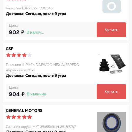
Чехол на ШРУС к-т 780345
Доставка: Сегодня, после 9 утра
Цена
Купить
902
В наличии
GSP
Пыльник ШРУСа DAEWOO NEXIA/ESPERO
наружний 780172
Доставка: Сегодня, после 9 утра
Цена
Купить
904
В наличии
GENERAL MOTORS
Сальник шруса М/Т 35х55х9/14 25187787