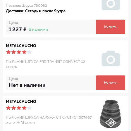
Пыльник Шруса 780082
Доставка: Сегодня, после 9 утра
Цена
Купить
1 227
В наличии
METALCAUCHO
ПЫЛЬНИК ШРУСА FRD TRANSIT CONNECT 02-
00074
Цена
Купить
Нет в наличии
METALCAUCHO
ПЫЛЬНИК ШРУСА НАРУЖН CIT C4C5PGT 307407
2.0-2.2HDI 00110