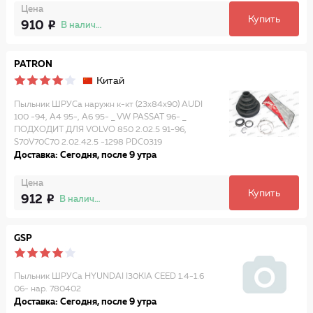
Цена
Купить
910
В наличии
PATRON
Китай
Пыльник ШРУСа наружн к-кт (23x84x90) AUDI
100 -94, A4 95-, A6 95- _ VW PASSAT 96- _
ПОДХОДИТ ДЛЯ VOLVO 850 2.02.5 91-96,
S70V70C70 2.02.42.5 -1298 PDC0319
Доставка: Сегодня, после 9 утра
Цена
Купить
912
В наличии
GSP
Пыльник ШРУСа HYUNDAI I30KIA CEED 1.4-1.6
06- нар. 780402
Доставка: Сегодня, после 9 утра