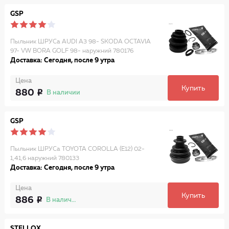
GSP
Пыльник ШРУСа AUDI A3 98- SKODA OCTAVIA
97- VW BORA GOLF 98- наружний 780176
Доставка: Сегодня, после 9 утра
Цена
Купить
880
В наличии
GSP
Пыльник ШРУСа TOYOTA COROLLA (E12) 02-
1,41,6 наружний 780133
Доставка: Сегодня, после 9 утра
Цена
Купить
886
В наличии
STELLOX