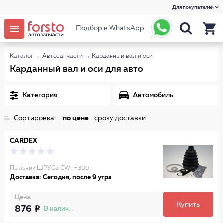
Для покупателей
Подбор в WhatsApp
Каталог
→
Автозапчасти
→
Карданный вал и оси
Карданный вал и оси для авто
Категория
Автомобиль
Сортировка:
по цене
сроку доставки
CARDEX
Пыльник ШРУСа CW-H309
Доставка: Сегодня, после 9 утра
Цена
Купить
876
В наличии