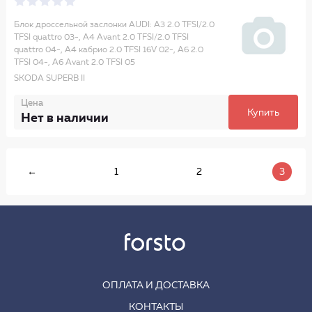
Блок дроссельной заслонки AUDI: A3 2.0 TFSI/2.0
TFSI quattro 03-, A4 Avant 2.0 TFSI/2.0 TFSI
quattro 04-, A4 кабрио 2.0 TFSI 16V 02-, A6 2.0
TFSI 04-, A6 Avant 2.0 TFSI 05
SKODA SUPERB II
Цена
Купить
Нет в наличии
←
1
2
3
ОПЛАТА И ДОСТАВКА
КОНТАКТЫ