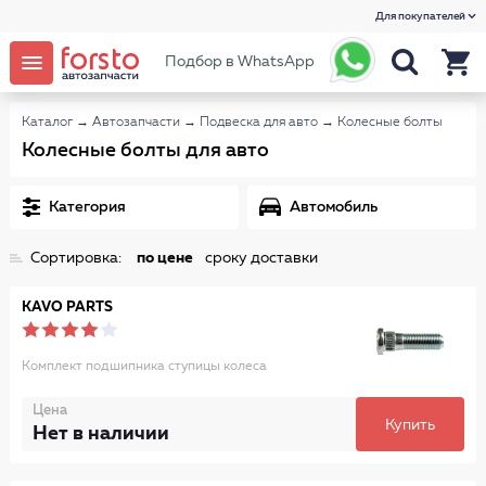
Для покупателей
Подбор в WhatsApp
Каталог
→
Автозапчасти
→
Подвеска для авто
→
Колесные болты
Колесные болты для авто
Категория
Автомобиль
Сортировка:
по цене
сроку доставки
KAVO PARTS
Комплект подшипника ступицы колеса
Цена
Купить
Нет в наличии