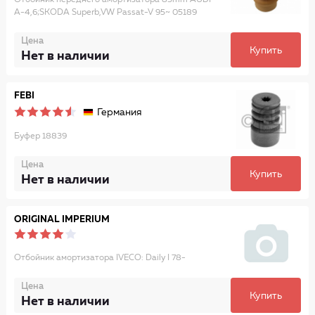
Отбойник переднего амортизатора 85mm AUDI
A-4,6;SKODA Superb,VW Passat-V 95~ 05189
Цена
Купить
Нет в наличии
FEBI
Германия
Буфер 18839
Цена
Купить
Нет в наличии
ORIGINAL IMPERIUM
Отбойник амортизатора IVECO: Daily I 78-
Цена
Купить
Нет в наличии