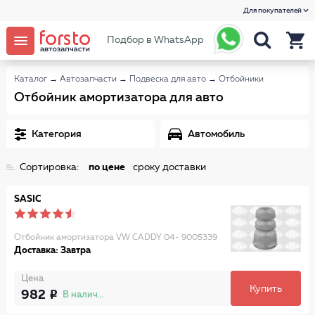
Для покупателей
Подбор в WhatsApp
Каталог
→
Автозапчасти
→
Подвеска для авто
→
Отбойники
Отбойник амортизатора для авто
Категория
Автомобиль
Сортировка:
по цене
сроку доставки
SASIC
Отбойник амортизатора VW CADDY 04- 9005339
Доставка: Завтра
Цена
Купить
982
В наличии