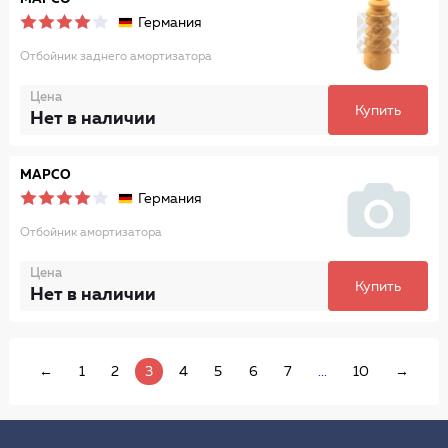
Германия
Отбойник заднего амортизатора
Цена
Купить
Нет в наличии
MAPCO
Германия
Отбойник амортизатора
Цена
Купить
Нет в наличии
←
1
2
3
4
5
6
7
...
10
→