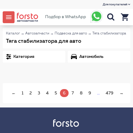
Для покупателей
Подбор в WhatsApp
Каталог
→
Автозапчасти
→
Подвеска для авто
→
Тяга стабилизатора
Тяга стабилизатора для авто
Категория
Автомобиль
←
1
2
3
4
5
6
7
8
9
...
479
→