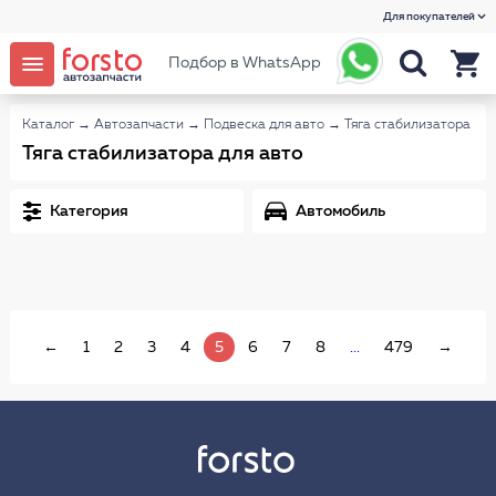
Для покупателей
Подбор в WhatsApp
Каталог
→
Автозапчасти
→
Подвеска для авто
→
Тяга стабилизатора
Тяга стабилизатора для авто
Категория
Автомобиль
←
1
2
3
4
5
6
7
8
...
479
→