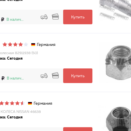
Купить
В наличии
Германия
колесная 82911938 (50)
ка: Сегодня
Купить
В наличии
Германия
 КОЛЕСА NISSAN 46638
ка: Сегодня