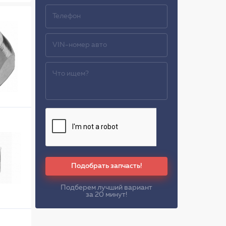
Подобрать запчасть!
Подберем лучший вариант
за 20 минут!