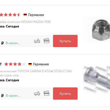
Германия
Гайка колесная NISSAN MAZDA FEBI
ка: Сегодня
Купить
В наличии
Германия
T
а колесная TOYOTA CARINA E AT19#/ST191/CT190
997 0184-005
ка: Сегодня
Купить
В наличии