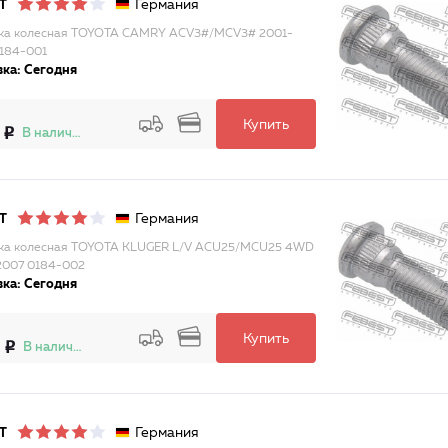
Германия
T
ка колесная TOYOTA CAMRY ACV3#/MCV3# 2001-
184-001
ка: Сегодня
Купить
В наличии
Германия
T
ка колесная TOYOTA KLUGER L/V ACU25/MCU25 4WD
2007 0184-002
ка: Сегодня
Купить
В наличии
Германия
T