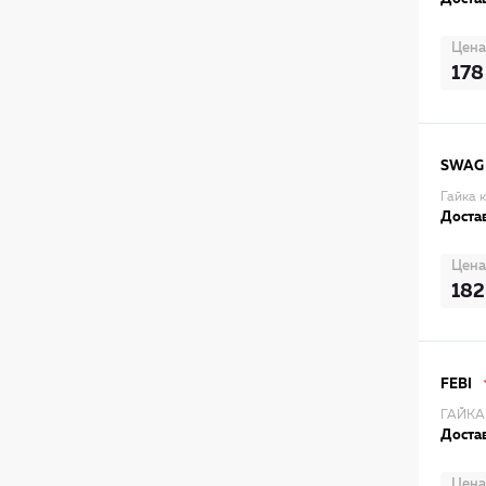
Цена
178
SWAG
Гайка 
Достав
Цена
182
FEBI
ГАЙКА
Достав
Цена