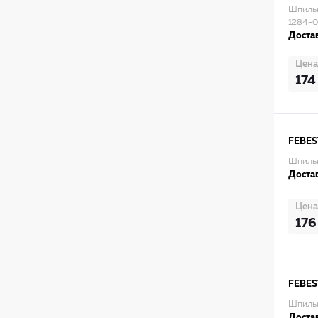
Шпильк
1284-0
Достав
Цена
174
FEBES
Шпильк
Достав
Цена
176
FEBES
Шпильк
Достав