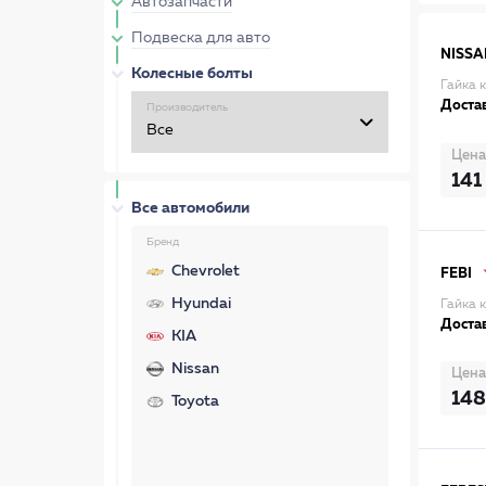
Автозапчасти
Подвеска для авто
NISSA
Колесные болты
Гайка 
Достав
Производитель
Цена
141
Все автомобили
Бренд
Chevrolet
FEBI
Hyundai
Гайка 
Достав
KIA
Nissan
Цена
148
Toyota