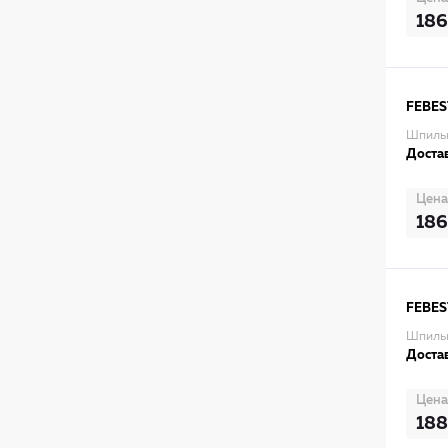
186
FEBES
Шпильк
Достав
Цена
186
FEBES
Шпильк
Достав
Цена
188