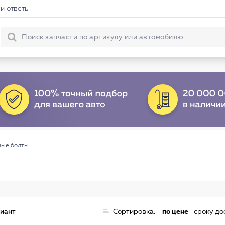
и ответы
ные болты
риант
Сортировка:
по цене
сроку до