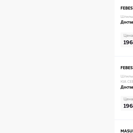
FEBES
Шпильк
Достав
Цена
196
FEBES
Шпильк
KIA CE
Достав
Цена
196
MASU