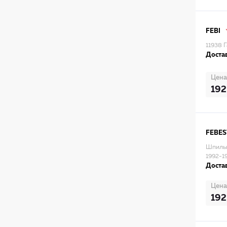
FEBI
11938 
Достав
Цена
192
FEBES
Шпильк
1992-1
Достав
Цена
192