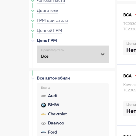
Автозапчасти
Двигатель
BGA
ГРМ двигателя
TC2330
TC233
Цепной ГРМ
Цепь ГРМ
Цена
Нет
Производитель
BGA
Все автомобили
Компле
Бренд
TC236
Audi
Цена
BMW
Нет
Chevrolet
Daewoo
Ford