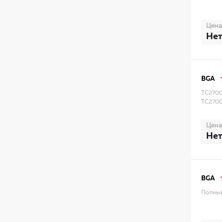
Цена
Нет
BGA
TC2700
TC270
Цена
Нет
BGA
Полный