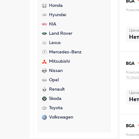
BGA
Honda
Компле
Hyundai
KIA
Цена
Land Rover
Нет
Lexus
Mercedes-Benz
Mitsubishi
BGA
Nissan
Компле
TC250
Opel
Renault
Цена
Skoda
Нет
Toyota
Volkswagen
BGA
Компле