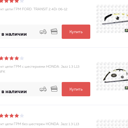
кт цепи ГРМ FORD: TRANSIT 2.4Di 06-12
Купить
 в наличии
кт цепи ГРМ с шестернями HONDA: Jazz 1.3 L13
0FK
Купить
 в наличии
кт цепи ГРМ без шестерен HONDA: Jazz 1.3 L13