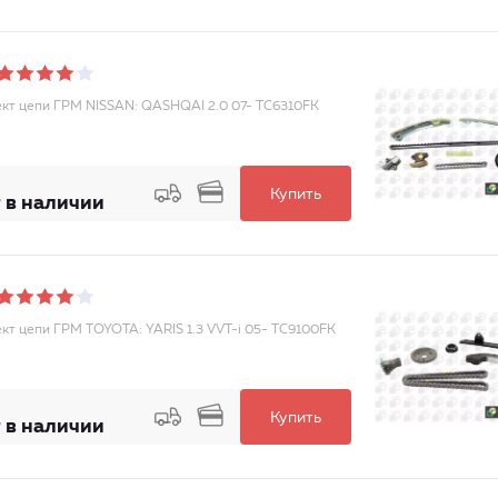
кт цепи ГРМ NISSAN: QASHQAI 2.0 07- TC6310FK
Купить
 в наличии
кт цепи ГРМ TOYOTA: YARIS 1.3 VVT-i 05- TC9100FK
Купить
 в наличии