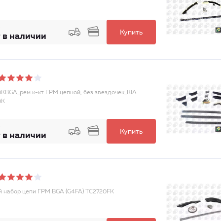
Купить
 в наличии
KBGA_рем.к-кт ГРМ цепной, без звездочек_KIA
0K
Купить
 в наличии
 набор цепи ГРМ BGA (G4FA) TC2720FK