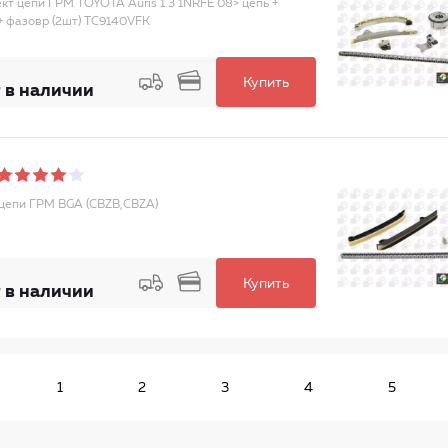
кт цепи ГРМ TOYOTA Auris 1.3 1NRFE 08> цепь +
+ фазовр (2шт) TC9140VFK
Купить
 в наличии
цепи ГРМ BGA (CBZB,CBZA)
Купить
 в наличии
1
2
3
4
5