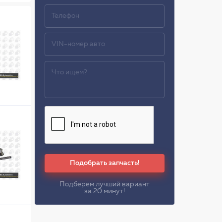
Подобрать запчасть!
Подберем лучший вариант
за 20 минут!