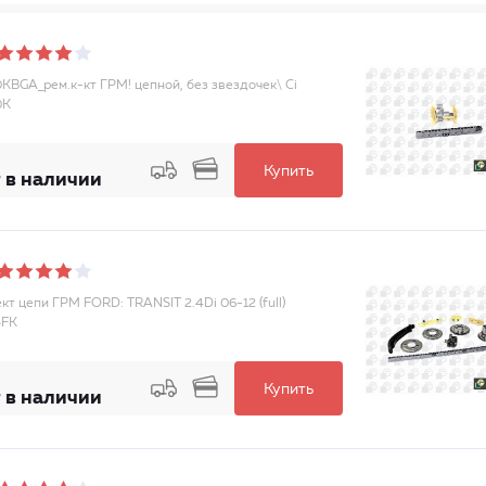
KBGA_рем.к-кт ГРМ! цепной, без звездочек\ Ci
0K
Купить
 в наличии
кт цепи ГРМ FORD: TRANSIT 2.4Di 06-12 (full)
5FK
Купить
 в наличии