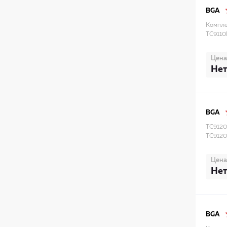
BGA
Компле
TC9110
Цена
Нет
BGA
TC9120
TC912
Цена
Нет
BGA