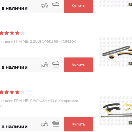
Купить
 в наличии
кт цепи ГРМ MB: 2.2CDi OM611 99- TC5620K
Купить
 в наличии
кт цепи ГРМ MB: C (W203204) 1.8 Kompressor
0K
Купить
 в наличии