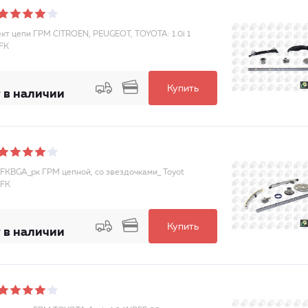
кт цепи ГРМ CITROEN, PEUGEOT, TOYOTA: 1.0i 1
FK
Купить
 в наличии
FKBGA_рк ГРМ цепной, cо звездочками_ Toyot
0FK
Купить
 в наличии