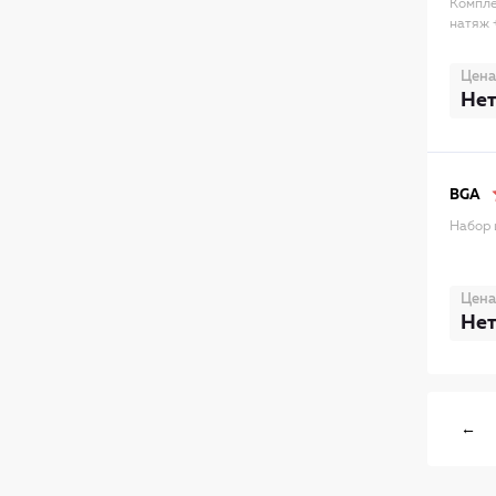
Компле
натяж 
Цена
Нет
BGA
Набор 
Цена
Нет
←