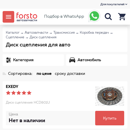
Для покупателей
Подбор в WhatsApp
Каталог
→
Автозапчасти
→
Трансмиссия
→
Коробка передач
→
Сцепление
→
Диск сцепления
Диск сцепления для авто
Категория
Автомобиль
Сортировка:
по цене
сроку доставки
EXEDY
Диск сцепления HCD801U
Цена
Купить
Нет в наличии