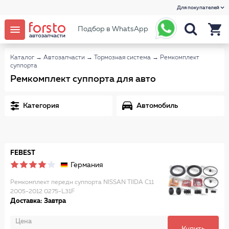
Для покупателей
Подбор в WhatsApp
Каталог
→
Автозапчасти
→
Тормозная система
→
Ремкомплект
суппорта
Ремкомплект суппорта для авто
Категория
Автомобиль
FEBEST
Германия
Ремкомплект передн суппорта NISSAN TIIDA C11
2005-2012 0275-L31F
Доставка: Завтра
Цена