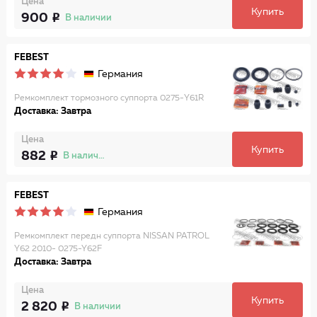
Цена
Купить
900
В наличии
FEBEST
Германия
Ремкомплект тормозного суппорта 0275-Y61R
Доставка: Завтра
Цена
Купить
882
В наличии
FEBEST
Германия
Ремкомплект передн суппорта NISSAN PATROL
Y62 2010- 0275-Y62F
Доставка: Завтра
Цена
Купить
2 820
В наличии