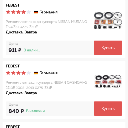
FEBEST
Германия
Ремкомплект передн суппорта NISSAN MURANO
Z50/Z51 0275-Z50F
Доставка: Завтра
Цена
Купить
911
В наличии
FEBEST
Германия
Ремкомплект задн суппорта NISSAN QASHQAI+2
JJ10E 2008-2013 0275-Z51F
Доставка: Завтра
Цена
Купить
840
В наличии
FEBEST