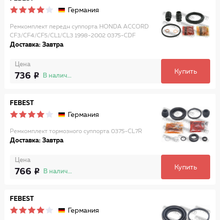
Германия
Ремкомплект передн суппорта HONDA ACCORD
CF3/CF4/CF5/CL1/CL3 1998-2002 0375-CDF
Доставка: Завтра
Цена
Купить
736
В наличии
FEBEST
Германия
Ремкомплект тормозного суппорта 0375-CL7R
Доставка: Завтра
Цена
Купить
766
В наличии
FEBEST
Германия