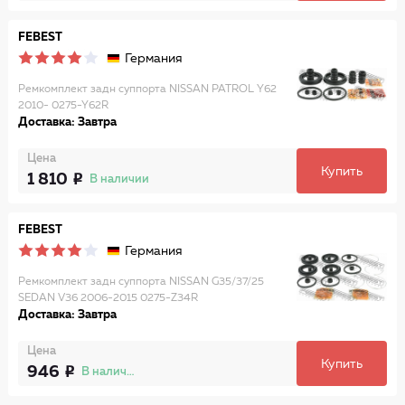
FEBEST
Германия
Ремкомплект задн суппорта NISSAN PATROL Y62
2010- 0275-Y62R
Доставка: Завтра
Цена
Купить
1 810
В наличии
FEBEST
Германия
Ремкомплект задн суппорта NISSAN G35/37/25
SEDAN V36 2006-2015 0275-Z34R
Доставка: Завтра
Цена
Купить
946
В наличии