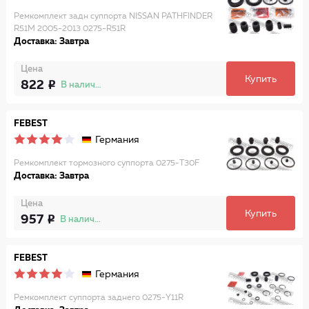
Ремкомплект задн суппорта NISSAN PATHFINDER
R51M 2005-2013 0275-R51R
Доставка: Завтра
Цена
Купить
822
В наличии
FEBEST
Германия
Ремкомплект тормозного суппорта 0275-T30F
Доставка: Завтра
Цена
Купить
957
В наличии
FEBEST
Германия
Ремкомплект суппорта заднего 0275-Y11R