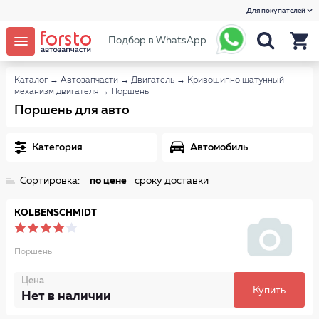
Для покупателей
Подбор в WhatsApp
Каталог
→
Автозапчасти
→
Двигатель
→
Кривошипно шатунный
механизм двигателя
→
Поршень
Поршень для авто
Категория
Автомобиль
Сортировка:
по цене
сроку доставки
KOLBENSCHMIDT
Поршень
Цена
Купить
Нет в наличии