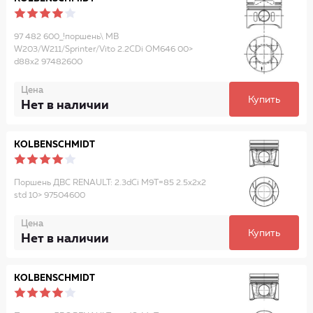
97 482 600_!поршень\ MB
W203/W211/Sprinter/Vito 2.2CDi OM646 00>
d88x2 97482600
Цена
Купить
Нет в наличии
KOLBENSCHMIDT
Поршень ДВС RENAULT: 2.3dCi M9T=85 2.5x2x2
std 10> 97504600
Цена
Купить
Нет в наличии
KOLBENSCHMIDT