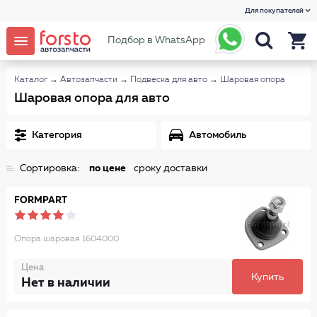
Для покупателей
Подбор в WhatsApp
Каталог
→
Автозапчасти
→
Подвеска для авто
→
Шаровая опора
Шаровая опора для авто
Категория
Автомобиль
Сортировка:
по цене
сроку доставки
FORMPART
Опора шаровая 1604000
Цена
Купить
Нет в наличии