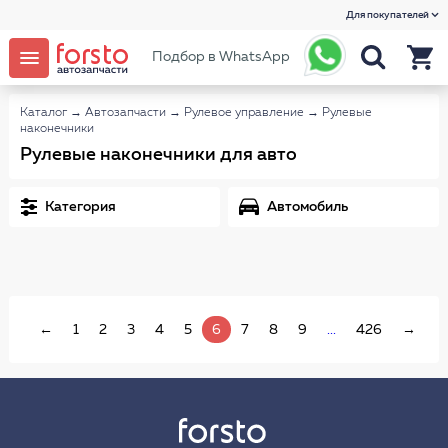
Для покупателей
Подбор в WhatsApp
Каталог
→
Автозапчасти
→
Рулевое управление
→
Рулевые
наконечники
Рулевые наконечники для авто
Категория
Автомобиль
←
1
2
3
4
5
6
7
8
9
...
426
→