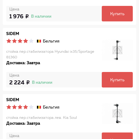
Цена
Купить
1 976
В наличии
SIDEM
Бельгия
стойка пер.стабилизатора Hyundai ix35/Sportage
81360
Доставка: Завтра
Цена
Купить
2 224
В наличии
SIDEM
Бельгия
стойка пер.стабилизатора лев. Kia Soul
Доставка: Завтра
Цена