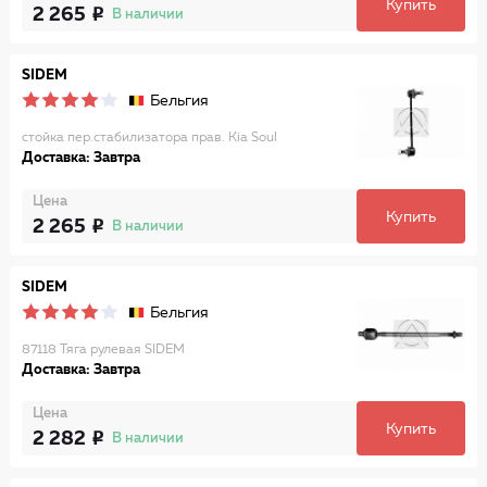
Купить
2 265
В наличии
SIDEM
Бельгия
стойка пер.стабилизатора прав. Kia Soul
Доставка: Завтра
Цена
Купить
2 265
В наличии
SIDEM
Бельгия
87118 Тяга рулевая SIDEM
Доставка: Завтра
Цена
Купить
2 282
В наличии