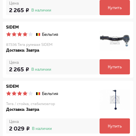
Цена
Купить
2 265
В наличии
SIDEM
Бельгия
87336 Тяга рулевая SIDEM
Доставка: Завтра
Цена
Купить
2 265
В наличии
SIDEM
Бельгия
Тяга / стойка, стабилизатор
Доставка: Завтра
Цена
Купить
2 029
В наличии