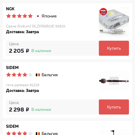
NGK
Япония
Свеча (Iridium) SILZKR6B10E 93815
Доставка: Завтра
Цена
Купить
2 205
В наличии
SIDEM
Бельгия
тяга рулевая 81219
Доставка: Завтра
Цена
Купить
2 298
В наличии
SIDEM
Бельгия