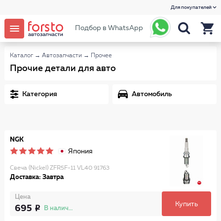
Для покупателей
Подбор в WhatsApp
Каталог
→
Автозапчасти
→
Прочее
Прочие детали для авто
Категория
Автомобиль
NGK
Япония
Свеча (Nickel) ZFR5F-11 VL40 91763
Доставка: Завтра
Цена
Купить
695
В наличии