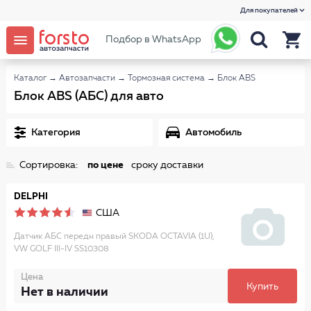
Для покупателей
Подбор в WhatsApp
Каталог
→
Автозапчасти
→
Тормозная система
→
Блок ABS
Блок ABS (АБС) для авто
Категория
Автомобиль
Сортировка:
по цене
сроку доставки
DELPHI
США
Датчик АБС передн правый SKODA OCTAVIA (1U),
VW GOLF III-IV SS10308
Цена
Купить
Нет в наличии