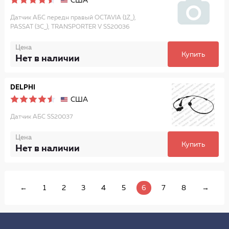
США
Датчик АБС передн правый OCTAVIA (1Z_),
PASSAT (3C_), TRANSPORTER V SS20036
Цена
Купить
Нет в наличии
DELPHI
США
Датчик АБС SS20037
Цена
Купить
Нет в наличии
←
1
2
3
4
5
6
7
8
→