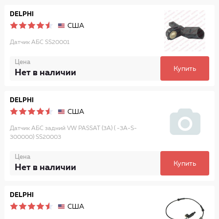
DELPHI
США
Датчик АБС SS20001
Цена
Купить
Нет в наличии
DELPHI
США
Датчик АБС задний VW PASSAT (3A) ( -3A-S-
300000) SS20003
Цена
Купить
Нет в наличии
DELPHI
США