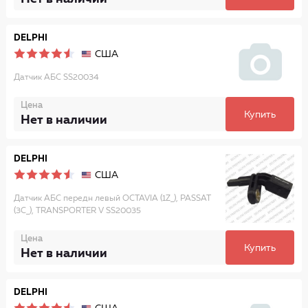
DELPHI
США
Датчик АБС SS20034
Цена
Купить
Нет в наличии
DELPHI
США
Датчик АБС передн левый OCTAVIA (1Z_), PASSAT
(3C_), TRANSPORTER V SS20035
Цена
Купить
Нет в наличии
DELPHI