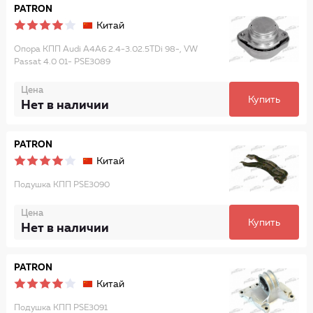
PATRON
Китай
Опора КПП Audi A4A6 2.4-3.02.5TDi 98-, VW
Passat 4.0 01- PSE3089
Цена
Купить
Нет в наличии
PATRON
Китай
Подушка КПП PSE3090
Цена
Купить
Нет в наличии
PATRON
Китай
Подушка КПП PSE3091