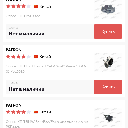
Китай
Опора КПП PSE3322
Цена
Купить
Нет в наличии
PATRON
Китай
Опора КПП Ford Fiesta 1.0-1.4 96-01Puma 1.7 97-
01 PSE3323
Цена
Купить
Нет в наличии
PATRON
Китай
Опора КПП BMW Е34/Е32/Е31 3.0i/3.5i/5.0i 86-95
PSE3326