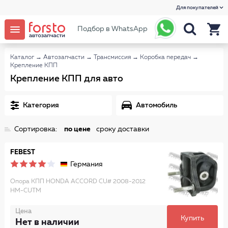
Для покупателей
Подбор в WhatsApp
Каталог
→
Автозапчасти
→
Трансмиссия
→
Коробка передач
→
Крепление КПП
Крепление КПП для авто
Категория
Автомобиль
Сортировка:
по цене
сроку доставки
FEBEST
Германия
Опора КПП HONDA ACCORD CU# 2008-2012
HM-CUTM
Цена
Купить
Нет в наличии