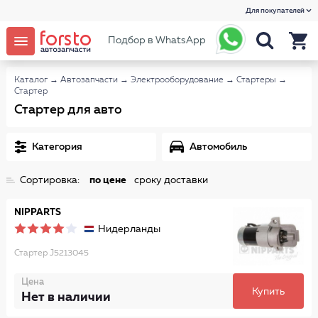
Для покупателей
Подбор в WhatsApp
Каталог
→
Автозапчасти
→
Электрооборудование
→
Стартеры
→
Стартер
Стартер для авто
Категория
Автомобиль
Сортировка:
по цене
сроку доставки
NIPPARTS
Нидерланды
Стартер J5213045
Цена
Купить
Нет в наличии