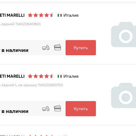
Италия
TI MARELLI
 задний 714021840801
Купить
 в наличии
Италия
TI MARELLI
 задний L на крышку 714021880702
Купить
 в наличии