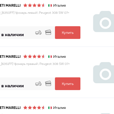
Италия
TI MARELLI
_[6350FF] !фонарь левый\ Peugeot 308 SW 07>
Купить
 в наличии
Италия
TI MARELLI
_[6351FF] !фонарь правый\ Peugeot 308 SW 07>
Купить
 в наличии
Италия
TI MARELLI