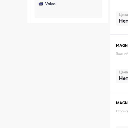
Volvo
Цена
Нет
MAGNE
Задний
Цена
Нет
MAGNE
Стоп-с