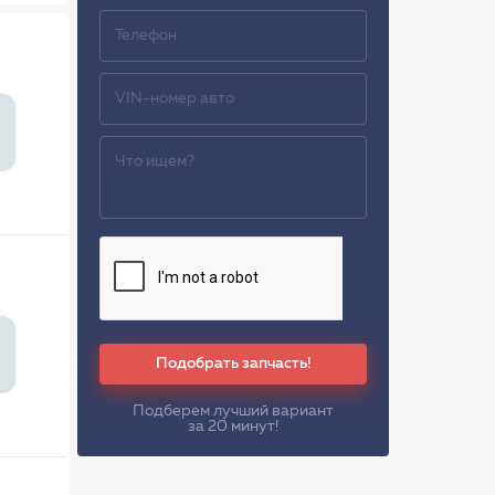
Подобрать запчасть!
Подберем лучший вариант
за 20 минут!