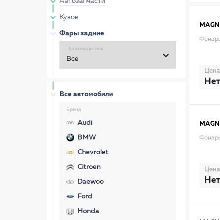
Автозапчасти
Кузов
MAGNE
Фары задние
Фонарь
Производитель
Цена
Нет
Все автомобили
Бренд
Audi
MAGNE
BMW
Фонарь
Chevrolet
Citroen
Цена
Нет
Daewoo
Ford
Honda