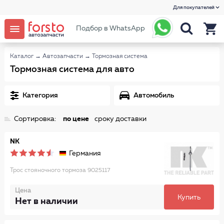
Для покупателей
Подбор в WhatsApp
Каталог
→
Автозапчасти
→
Тормозная система
Тормозная система для авто
Категория
Автомобиль
Сортировка:
по цене
сроку доставки
NK
Германия
Трос стояночного тормоза 9025117
Цена
Купить
Нет в наличии