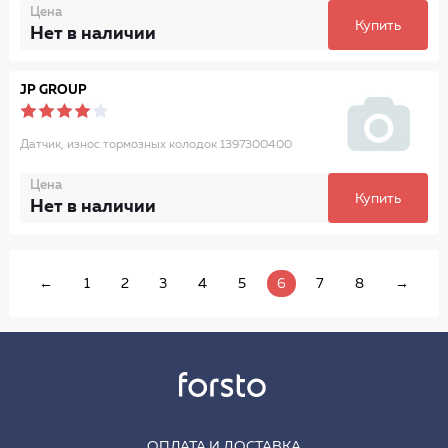
Цена
Купить
Нет в наличии
JP GROUP
Датчик, износ тормозных колодок 1397300400
Цена
Купить
Нет в наличии
←
1
2
3
4
5
6
7
8
→
ОПЛАТА И ДОСТАВКА