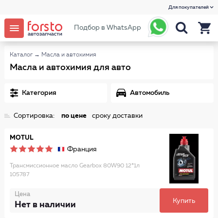
Для покупателей
Подбор в WhatsApp
Каталог
→
Масла и автохимия
Масла и автохимия для авто
Категория
Автомобиль
Сортировка:
по цене
сроку доставки
MOTUL
Франция
Трансмиссионное масло Gearbox 80W90 12*1л
105787
Цена
Купить
Нет в наличии