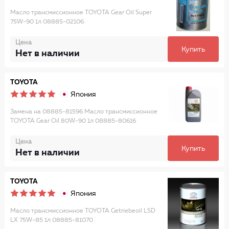
Масло трансмиссионное TOYOTA Gear Oil Super
75W-90 1л 08885-02106
Цена
Купить
Нет в наличии
TOYOTA
Япония
Замена на 08885-81596 Масло трансмиссионное
TOYOTA Gear Oil 80W-90 1л 08885-80616
Цена
Купить
Нет в наличии
TOYOTA
Япония
Масло трансмиссионное TOYOTA Getriebeoil LSD
LX 75W-85 1л 08885-81070