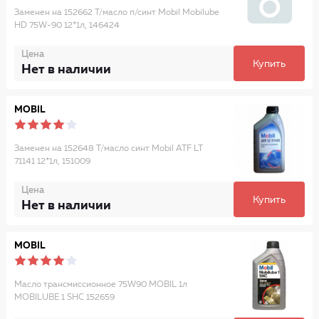
Заменен на 152662 Т/масло п/синт Mobil Mobilube
HD 75W-90 12*1л, 146424
Цена
Купить
Нет в наличии
MOBIL
Заменен на 152648 Т/масло синт Mobil ATF LT
71141 12*1л, 151009
Цена
Купить
Нет в наличии
MOBIL
Масло трансмиссионное 75W90 MOBIL 1л
MOBILUBE 1 SHC 152659