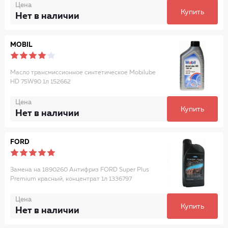
Цена
Купить
Нет в наличии
MOBIL
Масло трансмиссионное синтетическое Mobilube
HD 75W90 1л 152662
Цена
Купить
Нет в наличии
FORD
Замена на 1890260 Антифриз FORD Super Plus
Premium красный, концентрат 1л 1336797
Цена
Купить
Нет в наличии