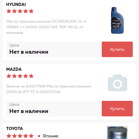
HYUNDAI
Масло трансмиссионное HYUNDAI/KIA GL-4
75W85 1 л 04300-00110 SAE 75W-85 GL-4/
механика
Цена
Купить
Нет в наличии
MAZDA
Замена на 830077994 Масло трансмиссионное
DEXELIA ATF FZ 1л 830077246
Цена
Купить
Нет в наличии
TOYOTA
Япония