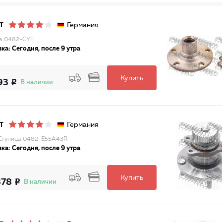
Германия
T
а 0482-CYF
ка: Сегодня, после 9 утра
Купить
93
В наличии
Германия
T
Ступица 0482-E55A43R
ка: Сегодня, после 9 утра
Купить
378
В наличии