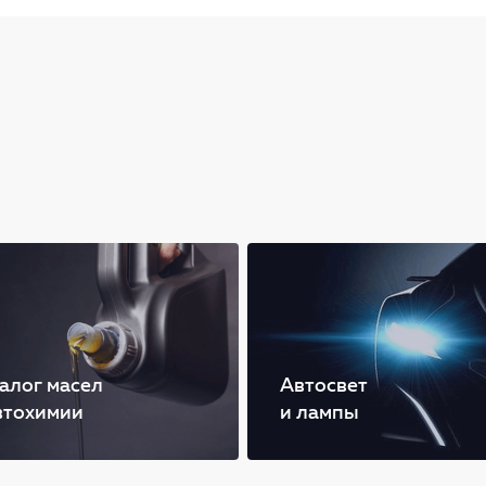
алог масел
Автосвет
втохимии
и лампы