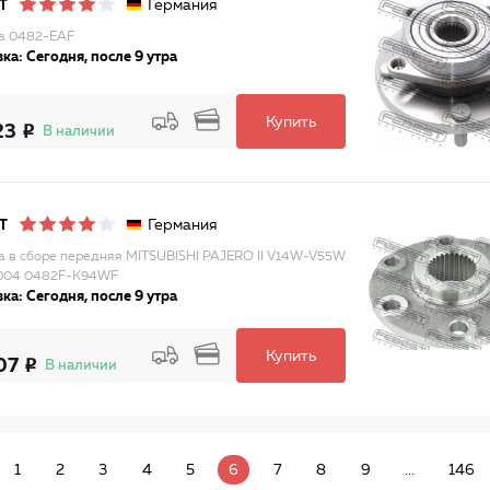
Германия
T
а 0482-EAF
ка: Сегодня, после 9 утра
Купить
23
В наличии
Германия
T
а в сборе передняя MITSUBISHI PAJERO II V14W-V55W
2004 0482F-K94WF
ка: Сегодня, после 9 утра
Купить
07
В наличии
1
2
3
4
5
6
7
8
9
...
146