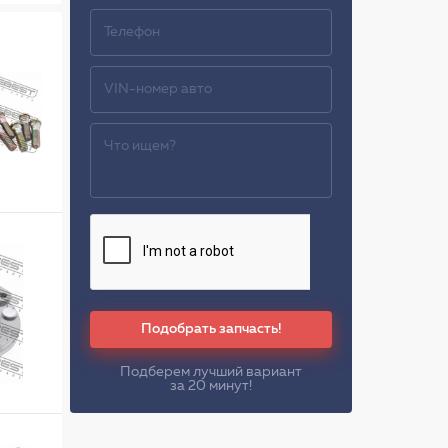
Подобрать запчасть!
Подберем лучший вариант
за 20 минут!