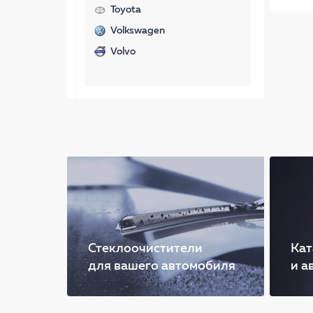
Toyota
Volkswagen
Volvo
Стеклоочистители
Кат
для вашего автомобиля
и а