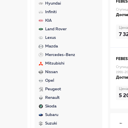
FEBES
Hyundai
Ступиц
Infiniti
Достав
KIA
Цена
Land Rover
7 3
Lexus
Mazda
Mercedes-Benz
FEBES
Mitsubishi
Ступиц
Nissan
1991-
Достав
Opel
Цена
Peugeot
5 2
Renault
Skoda
Subaru
←
Suzuki