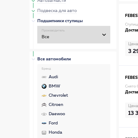
Автозапчасти
Подвеска для авто
FEBES
Подшипники ступицы
Ступиц
Достав
Производитель
Цена
3 2
Все автомобили
Бренд
Audi
FEBES
BMW
Снято 
Достав
Chevrolet
Citroen
Цена
13 
Daewoo
Ford
Honda