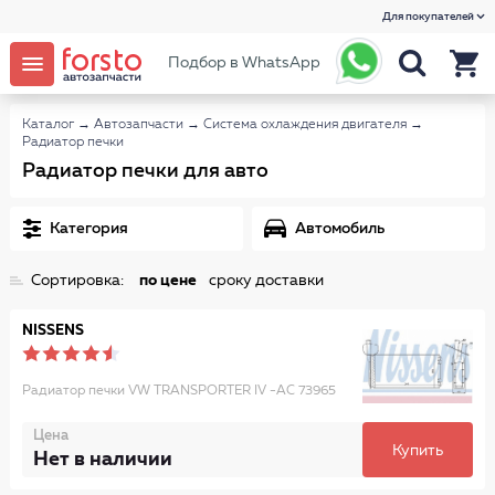
Для покупателей
Подбор в WhatsApp
Каталог
→
Автозапчасти
→
Система охлаждения двигателя
→
Радиатор печки
Радиатор печки для авто
Категория
Автомобиль
Сортировка:
по цене
сроку доставки
NISSENS
Радиатор печки VW TRANSPORTER IV -AC 73965
Цена
Купить
Нет в наличии