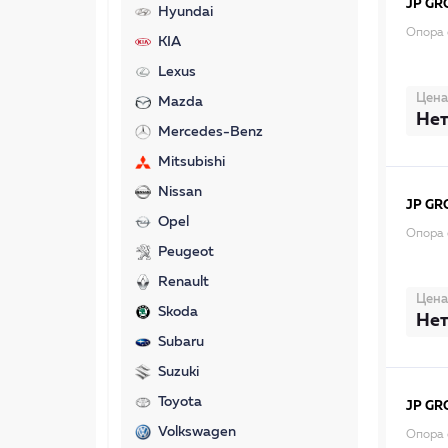
JP GR
Hyundai
Опора 
KIA
Lexus
Цена
Mazda
Нет
Mercedes-Benz
Mitsubishi
Nissan
JP GR
Opel
Опора 
Peugeot
Renault
Цена
Skoda
Нет
Subaru
Suzuki
Toyota
JP GR
Volkswagen
Опора 