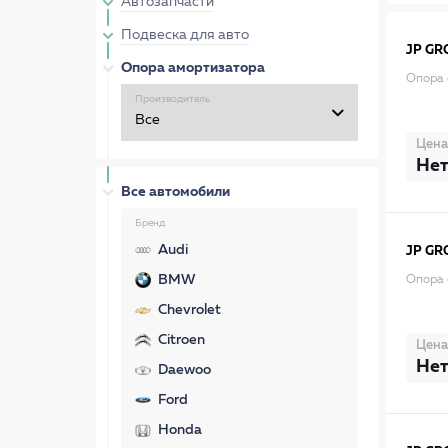
Автозапчасти
Подвеска для авто
JP GR
Опора амортизатора
Опора 
Производитель
Цена
Нет
Все автомобили
Бренд
Audi
JP GR
BMW
Опора 
Chevrolet
Citroen
Цена
Нет
Daewoo
Ford
Honda