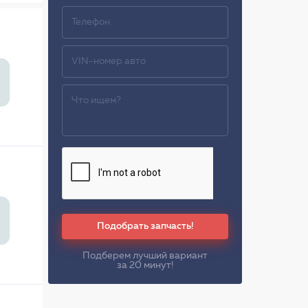
Подобрать запчасть!
Подберем лучший вариант
за 20 минут!