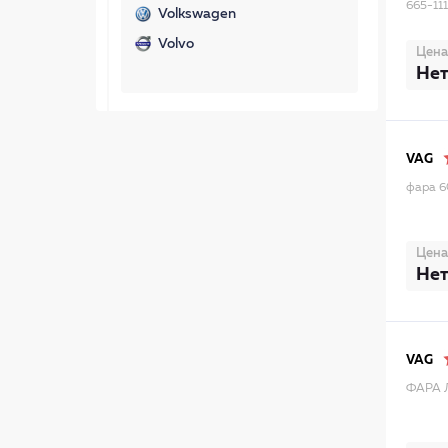
665-1
Volkswagen
Volvo
Цена
Нет
VAG
фара 
Цена
Нет
VAG
ФАРА 