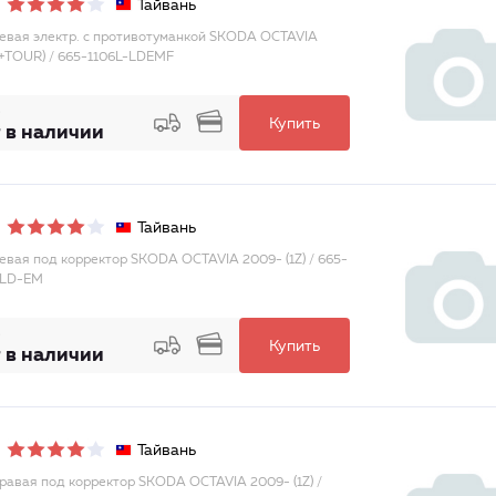
Тайвань
евая электр. с противотуманкой SKODA OCTAVIA
(+TOUR) / 665-1106L-LDEMF
Купить
 в наличии
Тайвань
евая под корректор SKODA OCTAVIA 2009- (1Z) / 665-
MLD-EM
Купить
 в наличии
Тайвань
равая под корректор SKODA OCTAVIA 2009- (1Z) /