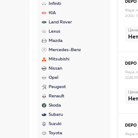
DEPO
Infiniti
Фара л
KIA
2001- 
Land Rover
Цена
Lexus
Нет
Mazda
Mercedes-Benz
Mitsubishi
DEPO
Nissan
Фара л
Opel
1118L
Peugeot
Цена
Renault
Нет
Skoda
Subaru
Suzuki
DEPO
Toyota
Фара п