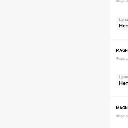
Фара R
Цена
Нет
MAGNE
Фара L
Цена
Нет
MAGNE
Фара о