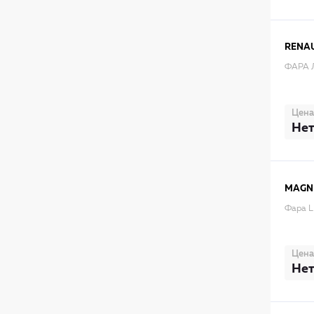
RENA
ФАРА 
Цена
Нет
MAGNE
Фара L
Цена
Нет