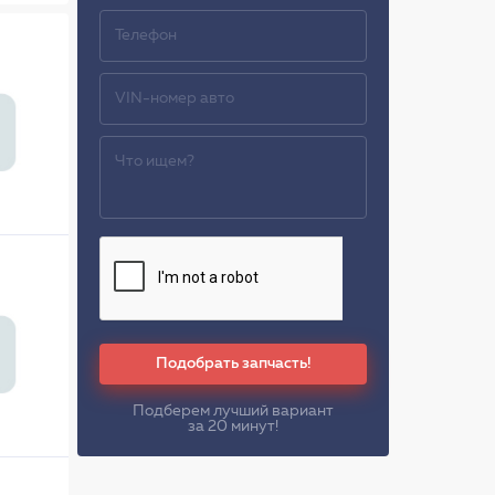
Подобрать запчасть!
Подберем лучший вариант
за 20 минут!