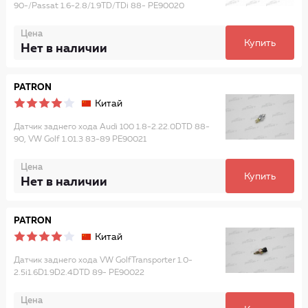
90-/Passat 1.6-2.8/1.9TD/TDi 88- PE90020
Цена
Купить
Нет в наличии
PATRON
Китай
Датчик заднего хода Audi 100 1.8-2.22.0DTD 88-
90, VW Golf 1.01.3 83-89 PE90021
Цена
Купить
Нет в наличии
PATRON
Китай
Датчик заднего хода VW GolfTransporter 1.0-
2.5i1.6D1.9D2.4DTD 89- PE90022
Цена