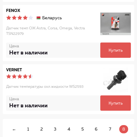
FENOX
Беларусь
Датчик темп ОЖ Astra, Corsa, Omega, Vectra
TSN22979
Цена
Купить
Нет в наличии
VERNET
Датчик температуры охл.жидкости WS2593
Цена
Купить
Нет в наличии
←
1
2
3
4
5
6
7
8