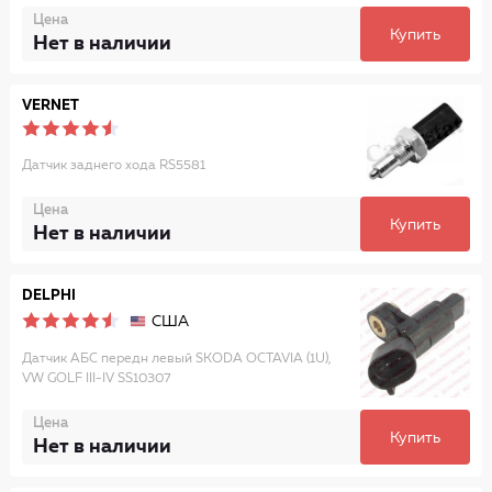
Цена
Купить
Нет в наличии
VERNET
Датчик заднего хода RS5581
Цена
Купить
Нет в наличии
DELPHI
США
Датчик АБС передн левый SKODA OCTAVIA (1U),
VW GOLF III-IV SS10307
Цена
Купить
Нет в наличии