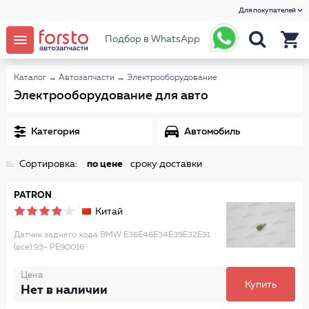
Для покупателей
Подбор в WhatsApp
Каталог
→
Автозапчасти
→
Электрооборудование
Электрооборудование для авто
Категория
Автомобиль
Сортировка:
по цене
сроку доставки
PATRON
Китай
Датчик заднего хода BMW E36E46E34E39E32E31
(все) 93- PE90016
Цена
Купить
Нет в наличии