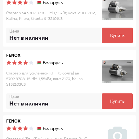
Беларусь
Стартер ан 5702.3708 НМ 1,55кВт, конт. 2110-2112,
Kalina, Priora, Granta ST32101C3
Цена
Купить
Нет в наличии
FENOX
Беларусь
Стартер для усиленной КПП (3 болта) ан
5702.3708-15 НМ 1,55кВт, конт 2170, Kalina
ST32103C3
Цена
Купить
Нет в наличии
FENOX
Беларусь