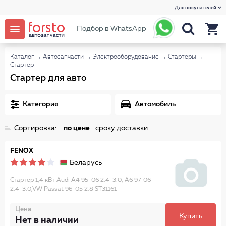
Для покупателей
Подбор в WhatsApp
Каталог
→
Автозапчасти
→
Электрооборудование
→
Стартеры
→
Стартер
Стартер для авто
Категория
Автомобиль
Сортировка:
по цене
сроку доставки
FENOX
Беларусь
Стартер 1,4 кВт Audi A4 95-06 2.4-3.0, A6 97-06
2.4-3.0,VW Passat 96-05 2.8 ST31161
Цена
Купить
Нет в наличии