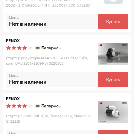
Стартер X-Trail (T30) 2001-2006,Primera P12E
2002> (2.0 QR20DE МКПП 233008H500) ST32104
Цена
Купить
Нет в наличии
FENOX
Беларусь
Стартер редукторный ан 5712.3708 НМ 1,55кВт,
конт. ВАЗ 2108-21099 ST32201C3
Цена
Купить
Нет в наличии
FENOX
Беларусь
Стартер 1.1 VW Golf III, IV, Passat 90-97, Sharan 95-
ST32219
Цена