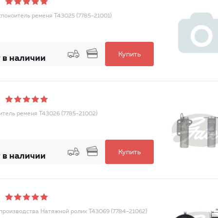
спокоитель ременя T43025 (7785-21001)
Купить
 в наличии
итель ременя T43026 (7785-21002)
Купить
 в наличии
 производства Натяжной ролик T43069 (7784-21062)