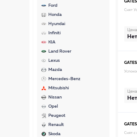
GATES
Ford
Снят У
Honda
Hyundai
Цена
Infiniti
Нет
KIA
Land Rover
Lexus
GATES
Mazda
Успоко
Mercedes-Benz
Mitsubishi
Цена
Nissan
Нет
Opel
Peugeot
GATES
Renault
Снят с
Skoda