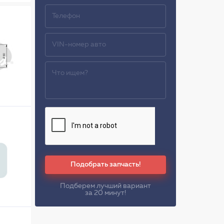
Подобрать запчасть!
Подберем лучший вариант
за 20 минут!