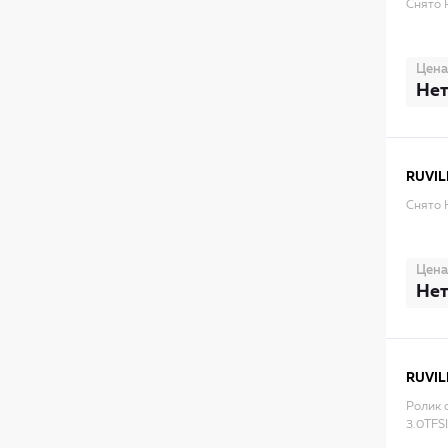
Снято 
Цена
Нет
RUVIL
Снято 
Цена
Нет
RUVIL
Ролик о
3.0TFS