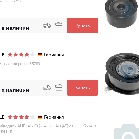
Ролик 55707
Купить
 в наличии
Германия
LE
Натяжной ролик 55769
Купить
 в наличии
Германия
LE
бводной AUDI A6 (C6) 2.4-3.2, A8 (4E) 2.8-3.2, Q7 (4L)
I 56345