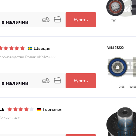
Купить
 в наличии
Швеция
 производства Ролик VKM25222
Купить
 в наличии
Германия
LE
Ролик 55431