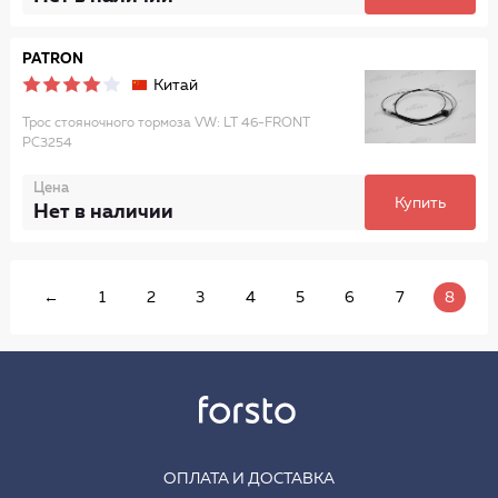
PATRON
Китай
Трос стояночного тормоза VW: LT 46-FRONT
PC3254
Цена
Купить
Нет в наличии
←
1
2
3
4
5
6
7
8
ОПЛАТА И ДОСТАВКА