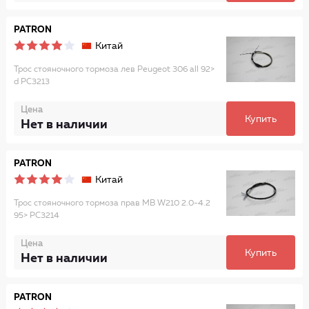
PATRON
Китай
Трос стояночного тормоза лев Peugeot 306 all 92>
d PC3213
Цена
Купить
Нет в наличии
PATRON
Китай
Трос стояночного тормоза прав MB W210 2.0-4.2
95> PC3214
Цена
Купить
Нет в наличии
PATRON