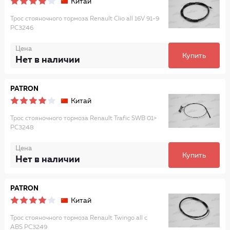
Китай
Трос стояночного тормоза Renault Clio all 16V 91-9
PC3246
Цена
Купить
Нет в наличии
PATRON
Китай
Трос стояночного тормоза Renault Trafic SWB 01>
PC3248
Цена
Купить
Нет в наличии
PATRON
Китай
Трос стояночного тормоза Renault Twingo all с
ABS PC3249