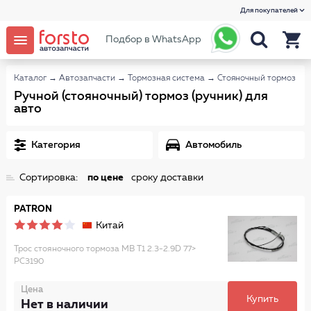
Для покупателей
Подбор в WhatsApp
Каталог
→
Автозапчасти
→
Тормозная система
→
Стояночный тормоз
Ручной (стояночный) тормоз (ручник) для
авто
Категория
Автомобиль
Сортировка:
по цене
сроку доставки
PATRON
Китай
Трос стояночного тормоза MB T1 2.3-2.9D 77>
PC3190
Цена
Купить
Нет в наличии