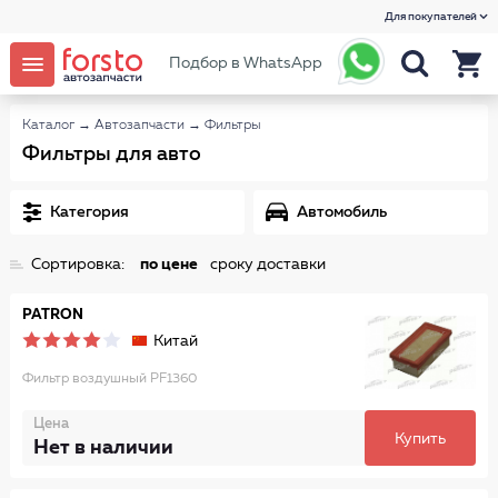
Для покупателей
Подбор в WhatsApp
Каталог
→
Автозапчасти
→
Фильтры
Фильтры для авто
Категория
Автомобиль
Сортировка:
по цене
сроку доставки
PATRON
Китай
Фильтр воздушный PF1360
Цена
Купить
Нет в наличии