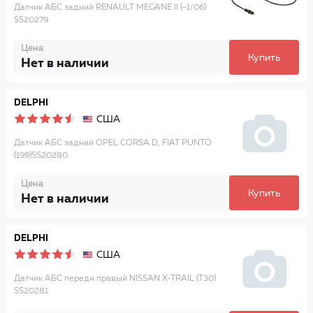
Датчик АБС задний RENAULT MEGANE II (-1/06)
SS20279
Цена
Купить
Нет в наличии
DELPHI
США
Датчик АБС задний OPEL CORSA D, FIAT PUNTO
(199)SS20280
Цена
Купить
Нет в наличии
DELPHI
США
Датчик АБС передн правый NISSAN X-TRAIL (T30)
SS20281