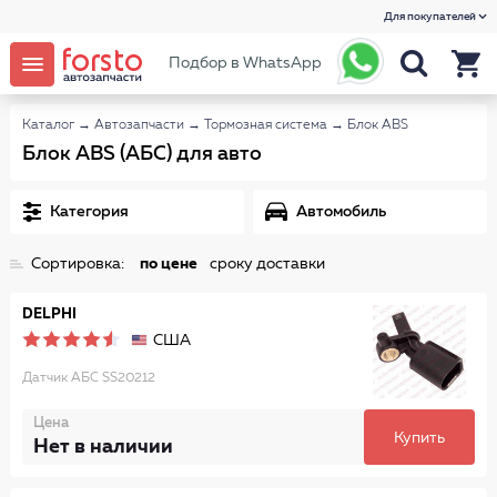
Для покупателей
Подбор в WhatsApp
Каталог
→
Автозапчасти
→
Тормозная система
→
Блок ABS
Блок ABS (АБС) для авто
Категория
Автомобиль
Сортировка:
по цене
сроку доставки
DELPHI
США
Датчик АБС SS20212
Цена
Купить
Нет в наличии