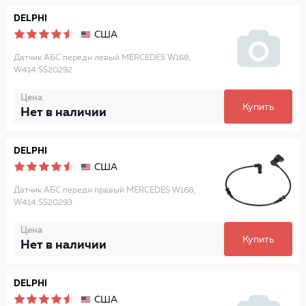
DELPHI
США
Датчик АБС передн левый MERCEDES W168,
W414 SS20292
Цена
Купить
Нет в наличии
DELPHI
США
Датчик АБС передн правый MERCEDES W168,
W414 SS20293
Цена
Купить
Нет в наличии
DELPHI
США