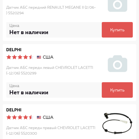
Датчик АБС передний RENAULT MEGANE II (2/06-
) SS20294
Цена
Купить
Нет в наличии
DELPHI
США
Датчик АБС передн левый CHEVROLET LACETTI
(-12/06) SS20299
Цена
Купить
Нет в наличии
DELPHI
США
Датчик АБС передн правый CHEVROLET LACETTI
(-12/06) SS20300