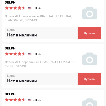
DELPHI
США
Датчик АБС задн правый KIA CERATO, SPECTRA,
ELANTRA (XD) SS20245
Цена
Купить
Нет в наличии
DELPHI
США
Датчик АБС передний OPEL ASTRA J, CHEVROLET
CRUZE SS20251
Цена
Купить
Нет в наличии
DELPHI
США