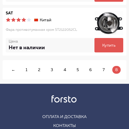
SAT
Китай
Фара противотуманная хром ST2122052CL
Цена
Купить
Нет в наличии
←
1
2
3
4
5
6
7
8
ОПЛАТА И ДОСТАВКА
КОНТАКТЫ