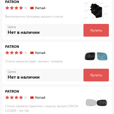
PATRON
Китай
Выключатель обогрева заднего стекла
Цена
Купить
Нет в наличии
PATRON
Китай
Стекло зеркала прав , выпукл, тониров
Цена
Купить
Нет в наличии
PATRON
Китай
Стекло зеркала прав/лев с подогр, выпукл DACIA:
LOGAN - 04-08