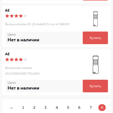
AE
Выпуск.клапан EX 25.4x6x87.5 min 4 V98097
Цена
Купить
Нет в наличии
AE
Выпускной клапан
VOLKSWAGEN TIGUAN I
Цена
Купить
Нет в наличии
←
1
2
3
4
5
6
7
8