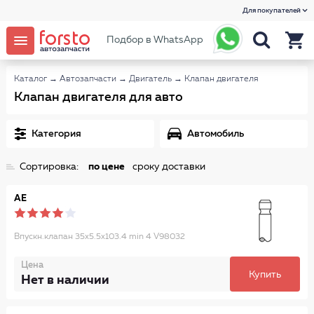
Для покупателей
Подбор в WhatsApp
Каталог
→
Автозапчасти
→
Двигатель
→
Клапан двигателя
Клапан двигателя для авто
Категория
Автомобиль
Сортировка:
по цене
сроку доставки
AE
Впускн.клапан 35x5.5x103.4 min 4 V98032
Цена
Купить
Нет в наличии