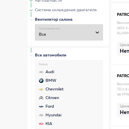
Автозапчасти
Система охлаждения двигателя
PATR
Вентилятор салона
Вентил
16V2.3 
Производитель
ALHAMB
Цена
Нет
Все автомобили
Бренд
Audi
PATR
BMW
Вентил
Chevrolet
TD/1.8 
96 PFN
Citroen
Цена
Ford
Нет
Hyundai
KIA