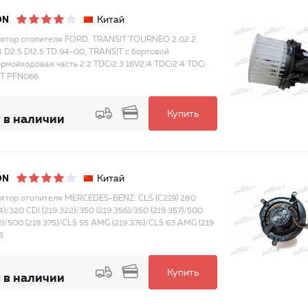
Китай
ON
ятор отопителя FORD: TRANSIT TOURNEO 2.02.2
4 D2.5 DI2.5 TD 94-00, TRANSIT c бортовой
рмойходовая часть 2.2 TDCi2.3 16V2.4 TDCi2.4 TDCi
 T PFN066
Купить
 в наличии
Китай
ON
ятор отопителя MERCEDES-BENZ: CLS (C219) 280
4)/320 CDI (219.322)/350 (219.356)/350 (219.357)/500
2)/500 (219.375)/CLS 55 AMG (219.376)/CLS 63 AMG (219
8
Купить
 в наличии