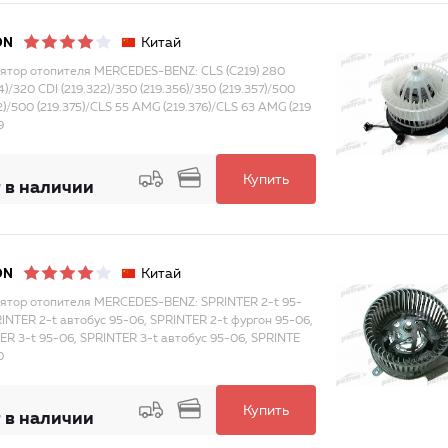
Китай
ON
ятор отопителя MERCEDES-BENZ: CLS (C219) 280
4)/320 CDI (219.322)/350 (219.356)/350 (219.357)/500
2)/500 (219.375)/CLS 55 AMG (219.376)/CLS 63 AMG (219
9
Купить
 в наличии
Китай
ON
ятор отопителя MERCEDES-BENZ: SPRINTER 2-t 95-
RINTER 2-t автобус 95-06, SPRINTER 2-t фургон 95-06,
ER 3-t 95-06, SPRINTER 3-t автобус 95-06, SPRINTE
0
Купить
 в наличии