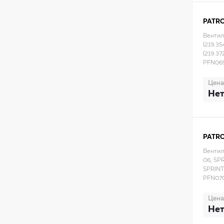
PATR
Вентил
(219.35
(219.37
PFN06
Цена
Нет
PATR
Вентил
06, SP
SPRINT
PFN07
Цена
Нет