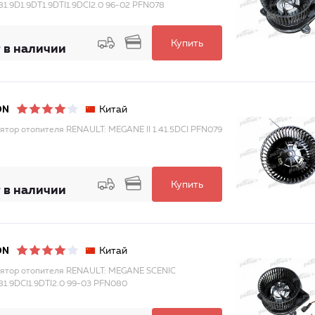
.81.9D1.9DT1.9DTI1.9DCI2.0 96-02 PFN078
Купить
 в наличии
Китай
ON
ятор отопителя RENAULT: MEGANE II 1.41.5DCI PFN079
Купить
 в наличии
Китай
ON
ятор отопителя RENAULT: MEGANE SCENIC
1.81.9DCI1.9DTI2.0 99-03 PFN080