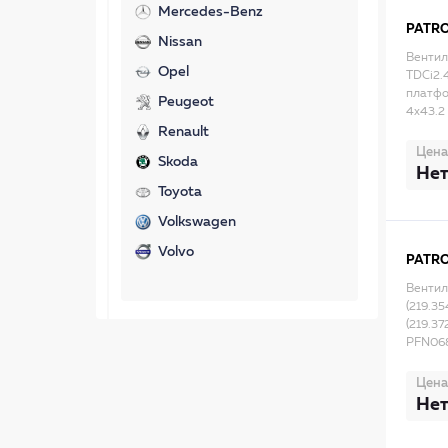
Mercedes-Benz
PATR
Nissan
Вентил
Opel
TDCi2.
платфо
Peugeot
4x43.2
Renault
Цена
Skoda
Нет
Toyota
Volkswagen
Volvo
PATR
Вентил
(219.35
(219.37
PFN06
Цена
Нет