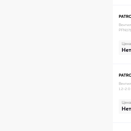
PATR
Вентил
PFN07
Цена
Нет
PATR
Вентил
1.2-2.
Цена
Нет