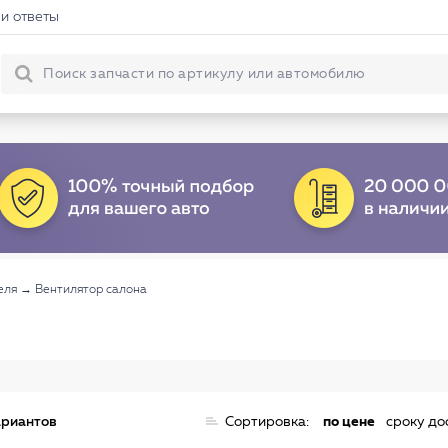
и ответы
еля
→
Вентилятор салона
ариантов
Сортировка:
по цене
сроку до