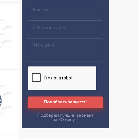
Подобрать запчасть!
Подберем лучший вариант
за 20 минут!