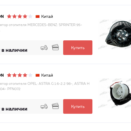
Китай
ON
ятор отопителя MERCEDES-BENZ: SPRINTER 95-
1
Купить
 в наличии
Китай
ON
ятор отопителя OPEL: ASTRA G 1.6-2.2 98-, ASTRA H
0 04- PFN072
Купить
 в наличии