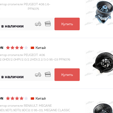
ятор отопителя PEUGEOT 406 1.6-
i 95- PFN075
Купить
 в наличии
Китай
ON
ятор отопителя PEUGEOT: 406
8/2.0HDI/2.0HPI/2.0/2.2HDI/2.2/3.0 95-03 PFN076
Купить
 в наличии
Китай
ON
ятор отопителя RENAULT: MEGANE
1.9D1.9DT1.9DTI1.9DCI2.0 95-03, MEGANE CLASSIC