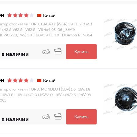
Китай
ON
ятор отопителя FORD: GALAXY (WGR) 1.9 TDI2.0 i2.3
4x42.8 V62.8 i V62.8 i V6 4x4 95-06 _ SEAT:
RA (7V8, 7V9) 1.8 T 20V1.9 TDI1.9 TDI 4moti PFN064
Купить
 в наличии
Китай
ON
ятор отопителя FORD: MONDEO I (GBP) 1.6 i 16V/1.8
i 16V/1.8 i 16V 4x4/2.0 i 16V/2.0 i 16V 4x4/2.5 i 24V 93-
065
Купить
 в наличии